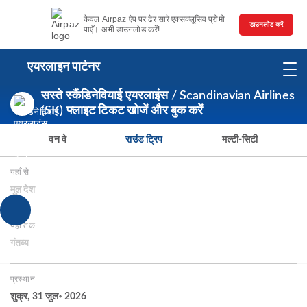
केवल Airpaz ऐप पर ढेर सारे एक्सक्लूसिव प्रोमो
डाउनलोड करें
पाएँ। अभी डाउनलोड करें!
एयरलाइन पार्टनर
सस्ते स्कैंडिनेवियाई एयरलाइंस / Scandinavian Airlines
(SK) फ्लाइट टिकट खोजें और बुक करें
वन वे
राउंड ट्रिप
मल्टी-सिटी
यहाँ से
मूल देश
यहाँ तक
गंतव्य
प्रस्थान
शुक्र, 31 जुल॰ 2026