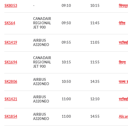
SK8053
-
09:10
10:15
सिंगापुर
CANADAIR
SK564
REGIONAL
09:50
11:45
पेरिस
JET 900
AIRBUS
SK1419
09:55
11:05
स्टॉकह
A320NEO
CANADAIR
SK1694
REGIONAL
10:15
11:55
विएना
JET 900
AIRBUS
SK2806
10:50
14:35
पाल्मा ड
A320NEO
AIRBUS
SK1421
11:00
12:10
स्टॉकह
A320NEO
AIRBUS
SK1854
11:00
14:55
Alica
A320NEO