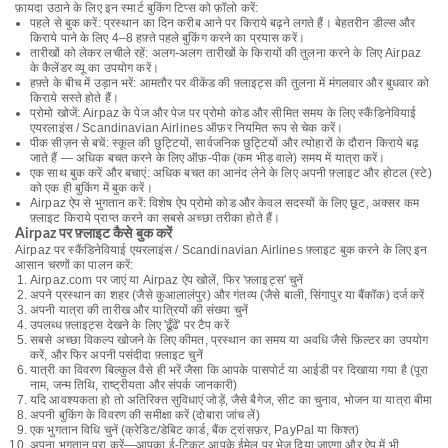
फ़ायदा उठाने के लिए इन स्मार्ट बुकिंग टिप्स को फ़ॉलो करें:
पहले से बुक करें: प्रस्थान का दिन करीब आने पर किराये बढ़ने लगते हैं। बेहतरीन डील्स और
किराये पाने के लिए 4–8 हफ़्ते पहले बुकिंग करने का प्रयास करें।
तारीखों को लेकर लचीले रहें: अलग-अलग तारीखों के किरायों की तुलना करने के लिए Airpaz
के कैलेंडर व्यू का उपयोग करें।
हफ़्ते के बीच में उड़ान भरें: आमतौर पर वीकेंड की फ़्लाइट्स की तुलना में मंगलवार और बुधवार को
किराये सस्ते होते हैं।
प्रोमो खोजें: Airpaz के पेज और पेज पर प्रोमो कोड और सीमित समय के लिए स्कैंडिनेवियाई
एयरलाइंस / Scandinavian Airlines ऑफ़र नियमित रूप से चेक करें।
पीक सीज़न से बचें: स्कूल की छुट्टियों, सार्वजनिक छुट्टियों और त्योहारों के दौरान किराये बढ़
जाते हैं — अधिक बचत करने के लिए ऑफ़-पीक (कम भीड़ वाले) समय में यात्रा करें।
एक साथ बुक करें और बचाएं: अधिक बचत का आनंद लेने के लिए अपनी फ़्लाइट और होटल (स्टे)
को एक ही बुकिंग में बुक करें।
Airpaz ऐप से भुगतान करें: विशेष ऐप प्रोमो कोड और केवल सदस्यों के लिए छूट, अक्सर कम
फ़्लाइट किराये प्राप्त करने का सबसे अच्छा तरीका होते हैं।
Airpaz पर फ़्लाइट कैसे बुक करें
Airpaz पर स्कैंडिनेवियाई एयरलाइंस / Scandinavian Airlines फ़्लाइट बुक करने के लिए इन
आसान चरणों का पालन करें:
Airpaz.com पर जाएं या Airpaz ऐप खोलें, फिर 'फ़्लाइट्स' चुनें
अपने प्रस्थान का शहर (जैसे कुआलालंपुर) और गंतव्य (जैसे बाली, सिंगापुर या बैंकॉक) दर्ज करें
अपनी यात्रा की तारीख और यात्रियों की संख्या चुनें
उपलब्ध फ़्लाइट्स देखने के लिए 'ढूँढें' पर टैप करें
सबसे अच्छा विकल्प खोजने के लिए कीमत, प्रस्थान का समय या अवधि जैसे फ़िल्टर का उपयोग
करें, और फिर अपनी पसंदीदा फ़्लाइट चुनें
यात्री का विवरण बिल्कुल वैसे ही भरें जैसा कि आपके पासपोर्ट या आईडी पर दिखाया गया है (पूरा
नाम, जन्म तिथि, राष्ट्रीयता और संपर्क जानकारी)
यदि आवश्यकता हो तो अतिरिक्त सुविधाएं जोड़ें, जैसे बैगेज, सीट का चुनाव, भोजन या यात्रा बीमा
अपनी बुकिंग के विवरण की समीक्षा करें (दोबारा जांच लें)
एक भुगतान विधि चुनें (क्रेडिट/डेबिट कार्ड, बैंक ट्रांसफ़र, PayPal या किश्त)
अपना भुगतान पूरा करें—आपका ई-टिकट आपके ईमेल पर भेज दिया जाएगा और ऐप में भी