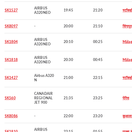
AIRBUS
SK1527
19:45
21:20
स्टॉकह
A320NEO
SK8097
-
20:00
21:10
सिंगापुर
AIRBUS
SK1804
20:10
00:25
Mála
A320NEO
AIRBUS
SK1818
20:30
00:45
Mála
A320NEO
Airbus A320
SK1427
21:00
22:15
स्टॉकह
N
CANADAIR
SK560
REGIONAL
21:35
23:25
पेरिस
JET 900
SK8086
-
22:00
23:20
कुआला ल
AIRBUS
SK1810
22:15
01:55
पाल्मा ड