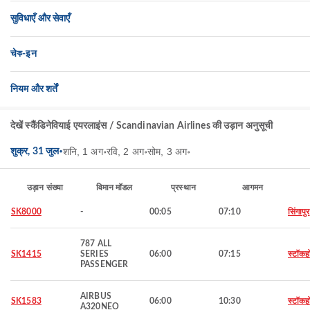
सुविधाएँ और सेवाएँ
चेক-इन
नियम और शर्तें
देखें स्कैंडिनेवियाई एयरलाइंस / Scandinavian Airlines की उड़ान अनुसूची
शनि, 1 अग॰
रवि, 2 अग॰
सोम, 3 अग॰
शुक्र, 31 जुल॰
उड़ान संख्या
विमान मॉडल
प्रस्थान
आगमन
SK8000
-
00:05
07:10
सिंगापुर
787 ALL
SK1415
SERIES
06:00
07:15
स्टॉकह
PASSENGER
AIRBUS
SK1583
06:00
10:30
स्टॉकह
A320NEO