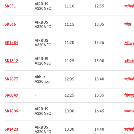
AIRBUS
SK531
11:10
12:55
स्टॉकह
A320NEO
AIRBUS
SK566
11:15
13:05
पेरिस
A320NEO
AIRBUS
SK1584
11:20
15:35
Mála
A320NEO
AIRBUS
SK1812
11:25
15:00
बार्सिल
A320NEO
Airbus
SK2677
12:05
13:40
स्टॉकह
A320neo
SK8049
-
12:25
13:35
सिंगापुर
AIRBUS
SK1806
13:00
16:45
पाल्मा ड
A320NEO
AIRBUS
SK1423
13:30
14:40
स्टॉकह
A320NEO