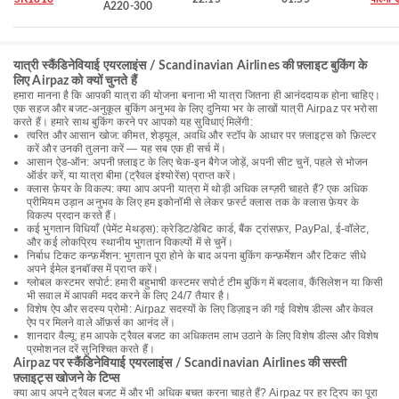
A220-300
यात्री स्कैंडिनेवियाई एयरलाइंस / Scandinavian Airlines की फ़्लाइट बुकिंग के
लिए Airpaz को क्यों चुनते हैं
हमारा मानना है कि आपकी यात्रा की योजना बनाना भी यात्रा जितना ही आनंददायक होना चाहिए।
एक सहज और बजट-अनुकूल बुकिंग अनुभव के लिए दुनिया भर के लाखों यात्री Airpaz पर भरोसा
करते हैं। हमारे साथ बुकिंग करने पर आपको यह सुविधाएं मिलेंगी:
त्वरित और आसान खोज: कीमत, शेड्यूल, अवधि और स्टॉप के आधार पर फ़्लाइट्स को फ़िल्टर
करें और उनकी तुलना करें — यह सब एक ही सर्च में।
आसान ऐड-ऑन: अपनी फ़्लाइट के लिए चेक-इन बैगेज जोड़ें, अपनी सीट चुनें, पहले से भोजन
ऑर्डर करें, या यात्रा बीमा (ट्रैवल इंश्योरेंस) प्राप्त करें।
क्लास फ़ेयर के विकल्प: क्या आप अपनी यात्रा में थोड़ी अधिक लग्ज़री चाहते हैं? एक अधिक
प्रीमियम उड़ान अनुभव के लिए हम इकोनॉमी से लेकर फ़र्स्ट क्लास तक के क्लास फ़ेयर के
विकल्प प्रदान करते हैं।
कई भुगतान विधियाँ (पेमेंट मेथड्स): क्रेडिट/डेबिट कार्ड, बैंक ट्रांसफ़र, PayPal, ई-वॉलेट,
और कई लोकप्रिय स्थानीय भुगतान विकल्पों में से चुनें।
निर्बाध टिकट कन्फ़र्मेशन: भुगतान पूरा होने के बाद अपना बुकिंग कन्फ़र्मेशन और टिकट सीधे
अपने ईमेल इनबॉक्स में प्राप्त करें।
ग्लोबल कस्टमर सपोर्ट: हमारी बहुभाषी कस्टमर सपोर्ट टीम बुकिंग में बदलाव, कैंसिलेशन या किसी
भी सवाल में आपकी मदद करने के लिए 24/7 तैयार है।
विशेष ऐप और सदस्य प्रोमो: Airpaz सदस्यों के लिए डिज़ाइन की गई विशेष डील्स और केवल
ऐप पर मिलने वाले ऑफ़र्स का आनंद लें।
शानदार वैल्यू: हम आपके ट्रैवल बजट का अधिकतम लाभ उठाने के लिए विशेष डील्स और विशेष
प्रमोशनल दरें सुनिश्चित करते हैं।
Airpaz पर स्कैंडिनेवियाई एयरलाइंस / Scandinavian Airlines की सस्ती
फ़्लाइट्स खोजने के टिप्स
क्या आप अपने ट्रैवल बजट में और भी अधिक बचत करना चाहते हैं? Airpaz पर हर ट्रिप का पूरा