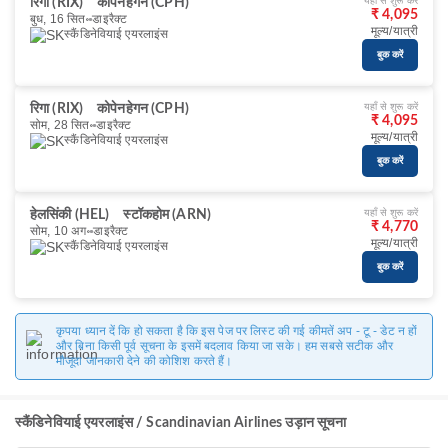
यहाँ से शुरू करें
रिगा (RIX)
कोपेनहेगन (CPH)
₹ 4,095
बुध, 16 सित॰
डाइरैक्ट
मूल्य/यात्री
स्कैंडिनेवियाई एयरलाइंस
बुक करें
यहाँ से शुरू करें
रिगा (RIX)
कोपेनहेगन (CPH)
₹ 4,095
सोम, 28 सित॰
डाइरैक्ट
मूल्य/यात्री
स्कैंडिनेवियाई एयरलाइंस
बुक करें
यहाँ से शुरू करें
हेलसिंकी (HEL)
स्टॉकहोम (ARN)
₹ 4,770
सोम, 10 अग॰
डाइरैक्ट
मूल्य/यात्री
स्कैंडिनेवियाई एयरलाइंस
बुक करें
कृपया ध्यान दें कि हो सकता है कि इस पेज पर लिस्ट की गई कीमतें अप - टू - डेट न हों
और बिना किसी पूर्व सूचना के इसमें बदलाव किया जा सके। हम सबसे सटीक और
मौजूदा जानकारी देने की कोशिश करते हैं।
स्कैंडिनेवियाई एयरलाइंस / Scandinavian Airlines उड़ान सूचना