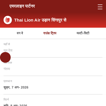
एयरलाइन पार्टनर
Thai Lion Air उड़ान सिंगापुर से
वन वे
राउंड ट्रिप
मल्टी-सिटी
यहाँ से
मूल देश
यहाँ तक
गंतव्य
प्रस्थान
शुक्र, 7 अग॰ 2026
रिटर्न
शनि, 8 अग॰ 2026