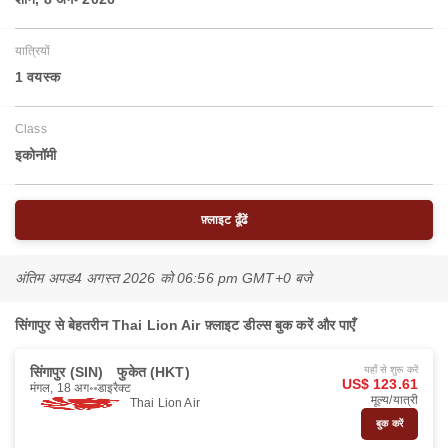
यात्रियों
1 वयस्‍क
Class
इकोनॉमी
फ़्लाइट ढूँढें
अंतिम अपड
4 अगस्त 2026 को 06:56 pm GMT+0 बजे
सिंगापुर से बेहतरीन Thai Lion Air फ़्लाइट डील्स बुक करें और पाएँ
सिंगापुर (SIN)
फुकेत (HKT)
यहाँ से शुरू करें
US$ 123.61
मंगल, 18 अग॰
डाइरैक्ट
मूल्य/यात्री
Thai Lion Air
बुक करें