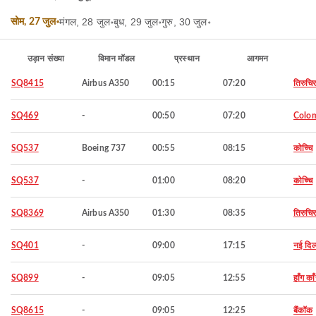
मंगल, 28 जुल॰
बुध, 29 जुल॰
गुरु, 30 जुल॰
सोम, 27 जुल॰
उड़ान संख्या
विमान मॉडल
प्रस्थान
आगमन
SQ8415
Airbus A350
00:15
07:20
तिरुचिर
SQ469
-
00:50
07:20
Colo
SQ537
Boeing 737
00:55
08:15
कोच्चि
SQ537
-
01:00
08:20
कोच्चि
SQ8369
Airbus A350
01:30
08:35
तिरुचिर
SQ401
-
09:00
17:15
नई दिल
SQ899
-
09:05
12:55
हाँग का
SQ8615
-
09:05
12:25
बैंकॉक