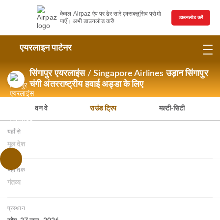
केवल Airpaz ऐप पर ढेर सारे एक्सक्लूसिव प्रोमो
डाउनलोड करें
पाएँ। अभी डाउनलोड करें!
एयरलाइन पार्टनर
सिंगापुर एयरलाइंस / Singapore Airlines उड़ान सिंगापुर
चंगी अंतरराष्ट्रीय हवाई अड्डा के लिए
वन वे
राउंड ट्रिप
मल्टी-सिटी
यहाँ से
मूल देश
यहाँ तक
गंतव्य
प्रस्थान