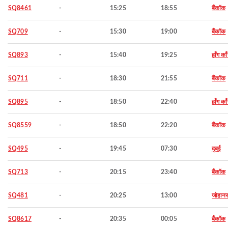
SQ8461
-
15:25
18:55
बैंकॉक
SQ709
-
15:30
19:00
बैंकॉक
SQ893
-
15:40
19:25
हाँग का
SQ711
-
18:30
21:55
बैंकॉक
SQ895
-
18:50
22:40
हाँग का
SQ8559
-
18:50
22:20
बैंकॉक
SQ495
-
19:45
07:30
दुबई
SQ713
-
20:15
23:40
बैंकॉक
SQ481
-
20:25
13:00
जोहानस
SQ8617
-
20:35
00:05
बैंकॉक