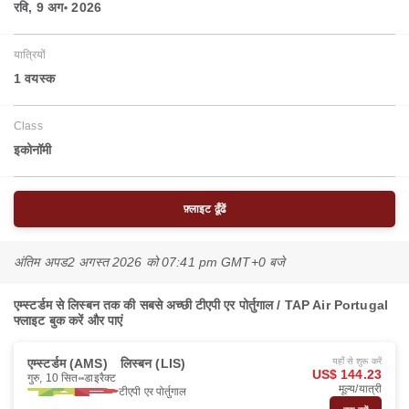
रवि, 9 अग॰ 2026
यात्रियों
1 वयस्‍क
Class
इकोनॉमी
फ़्लाइट ढूँढें
अंतिम अपड
2 अगस्त 2026 को 07:41 pm GMT+0 बजे
एम्स्टर्डम से लिस्बन तक की सबसे अच्छी टीएपी एर पोर्तुगाल / TAP Air Portugal
फ्लाइट बुक करें और पाएं
एम्स्टर्डम (AMS)
लिस्बन (LIS)
यहाँ से शुरू करें
US$ 144.23
गुरु, 10 सित॰
डाइरैक्ट
मूल्य/यात्री
टीएपी एर पोर्तुगाल