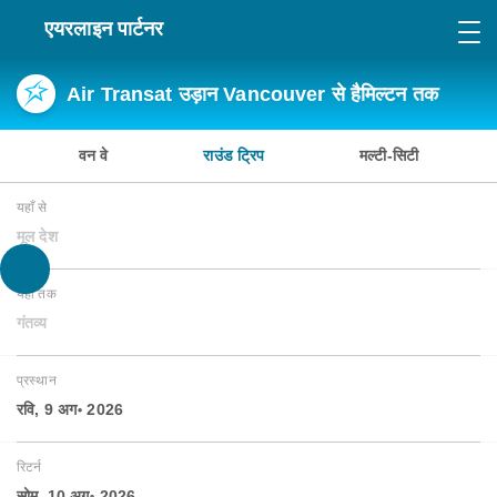
एयरलाइन पार्टनर
Air Transat उड़ान Vancouver से हैमिल्टन तक
वन वे
राउंड ट्रिप
मल्टी-सिटी
यहाँ से
मूल देश
यहाँ तक
गंतव्य
प्रस्थान
रवि, 9 अग॰ 2026
रिटर्न
सोम, 10 अग॰ 2026