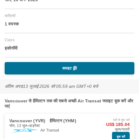
यात्रियों
1 वयस्‍क
Class
इकोनॉमी
फ़्लाइट ढूँढें
अंतिम अपड
13 जुलाई 2026 को 05:59 am GMT+0 बजे
Vancouver से हैमिल्टन तक की सबसे अच्छी Air Transat फ्लाइट बुक करें और
पाएं
Vancouver (YVR)
हैमिल्टन (YHM)
यहाँ से शुरू करें
US$ 185.04
सोम, 13 जुल॰
डाइरैक्ट
मूल्य/यात्री
Air Transat
बुक करें