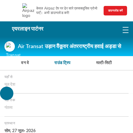
केवल Airpaz ऐप पर ढेर सारे एक्सक्लूसिव प्रोमो
डाउनलोड करें
पाएँ। अभी डाउनलोड करें!
एयरलाइन पार्टनर
Air Transat उड़ान वैंकूवर अंतरराष्ट्रीय हवाई अड्डा से
वन वे
राउंड ट्रिप
मल्टी-सिटी
यहाँ से
मूल देश
यहाँ तक
गंतव्य
प्रस्थान
सोम, 27 जुल॰ 2026