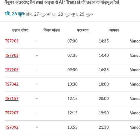
वैंकूवर अंतरराष्ट्रीय हवाई अड्डा से Air Transat की उड़ान का शेड्यूल देखें
सोम, 27 जुल॰
मंगल, 28 जुल॰
बुध, 29 जुल॰
रवि, 26 जुल॰
उड़ान संख्या
विमान मॉडल
प्रस्थान
आगमन
TS7903
-
07:00
14:35
Vanco
TS7903
-
07:05
14:40
Vanco
TS7905
-
09:00
16:35
Vanco
TS7042
-
10:30
18:00
Vanco
TS7157
-
12:15
20:00
Vanco
TS7907
-
12:15
19:50
Vanco
TS7092
-
13:55
21:30
Vanco