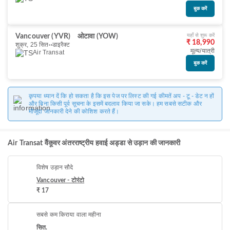
बुक करें
यहाँ से शुरू करें
Vancouver (YVR)
ओटावा (YOW)
₹ 18,990
शुक्र, 25 सित॰
डाइरैक्ट
मूल्य/यात्री
Air Transat
बुक करें
कृपया ध्यान दें कि हो सकता है कि इस पेज पर लिस्ट की गई कीमतें अप - टू - डेट न हों
और बिना किसी पूर्व सूचना के इसमें बदलाव किया जा सके। हम सबसे सटीक और
मौजूदा जानकारी देने की कोशिश करते हैं।
Air Transat वैंकूवर अंतरराष्ट्रीय हवाई अड्डा से उड़ान की जानकारी
विशेष उड़ान सौदे
Vancouver - टोरंटो
₹ 17
सबसे कम किराया वाला महीना
सित.