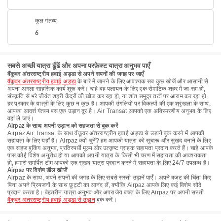
कुल गंतव्य
6
सबसे अच्छी यात्रा ढूँढें और अपना परफ़ेक्ट यात्रा अनुभव पाएँ
वैंकूवर अंतरराष्ट्रीय हवाई अड्डा से अपने सपनों की जगह पर जाएँ
वैंकूवर अंतरराष्ट्रीय हवाई अड्डा
के बारे में जानने के लिए आवश्यक सब कुछ खोजें और आसानी से
अपना अगला साहसिक कार्य शुरू करें। चाहे वह पलायन के लिए एक रोमांटिक शहर में जा रहा हो,
संस्कृति से भरे जीवंत शहरी केंद्रों की खोज कर रहा हो, या शांत समुद्र तटों पर आराम कर रहा हो,
हर प्रकार के यात्री के लिए कुछ न कुछ है। आपकी उंगलियों पर विकल्पों की एक श्रृंखला के साथ,
आपका आदर्श गंतव्य बस एक उड़ान दूर है। Air Transat आपको एक अविस्मरणीय अनुभव के लिए
वहां ले जाएं।
Airpaz के साथ अपनी उड़ान को सहजता से बुक करें
Airpaz Air Transat के साथ वैंकूवर अंतरराष्ट्रीय हवाई अड्डा से उड़ानें बुक करने में आपकी
सहायता के लिए यहाँ है। Airpaz क्यों चुनें? हम आपकी यात्रा को सुचारू और सुखद बनाने के लिए
एक सहज बुकिंग अनुभव, प्रतिस्पर्धी मूल्य और उत्कृष्ट ग्राहक सहायता प्रदान करते हैं। चाहे आपके
पास कोई विशेष अनुरोध हो या आपको अपनी यात्रा के किसी भी चरण में सहायता की आवश्यकता
हो, हमारी समर्पित टीम आपको एक सुखद यात्रा प्रदान करने में सहायता के लिए 24/7 उपलब्ध है।
Airpaz पर विशेष डील खोजें
Airpaz के साथ, अपने सपनों की जगह के लिए सबसे सस्ती उड़ानें पाएँ। अपने बजट की चिंता किए
बिना अपने प्रियजनों के साथ छुट्टी का आनंद लें, क्योंकि Airpaz आपके लिए कई विशेष सौदे
प्रदान करता है। बेहतरीन यात्रा अनुभव और अपराजेय बचत के लिए Airpaz पर अपनी सस्ती
वैंकूवर अंतरराष्ट्रीय हवाई अड्डा से उड़ान
बुक करें।