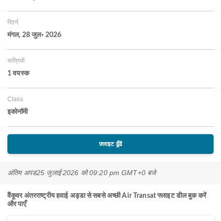
रिटर्न
मंगल, 28 जुल॰ 2026
यात्रियों
1 वयस्‍क
Class
इकोनॉमी
फ़्लाइट ढूँढें
अंतिम अपड
25 जुलाई 2026 को 09:20 pm GMT+0 बजे
वैंकूवर अंतरराष्ट्रीय हवाई अड्डा से सबसे अच्छी Air Transat फ्लाइट डील बुक करें
और पाएँ