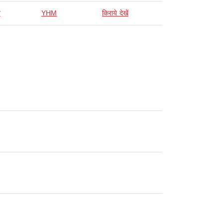
न
YHM
किराये देखें