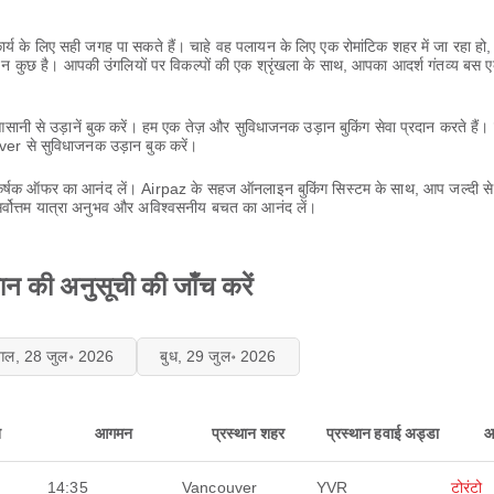
य के लिए सही जगह पा सकते हैं। चाहे वह पलायन के लिए एक रोमांटिक शहर में जा रहा हो, सं
छ न कुछ है। आपकी उंगलियों पर विकल्पों की एक श्रृंखला के साथ, आपका आदर्श गंतव्य बस ए
।
आसानी से उड़ानें बुक करें। हम एक तेज़ और सुविधाजनक उड़ान बुकिंग सेवा प्रदान करते है
ver से सुविधाजनक उड़ान बुक करें।
षक ऑफर का आनंद लें। Airpaz के सहज ऑनलाइन बुकिंग सिस्टम के साथ, आप जल्दी से खोज,
र्वोत्तम यात्रा अनुभव और अविश्वसनीय बचत का आनंद लें।
 की अनुसूची की जाँच करें
ंगल, 28 जुल॰ 2026
बुध, 29 जुल॰ 2026
न
आगमन
प्रस्थान शहर
प्रस्थान हवाई अड्डा
आ
14:35
Vancouver
YVR
टोरंटो