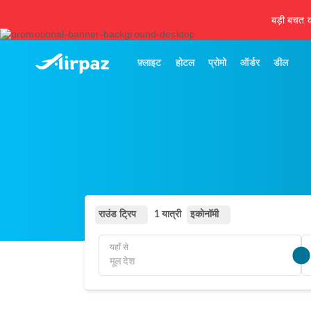
बड़ी बचत कर
फ़्लाइट
होटल
प्रोमो
ऑर्डर
डील
राउंड ट्रिप
इकोनॉमी
1 यात्री
यहाँ से