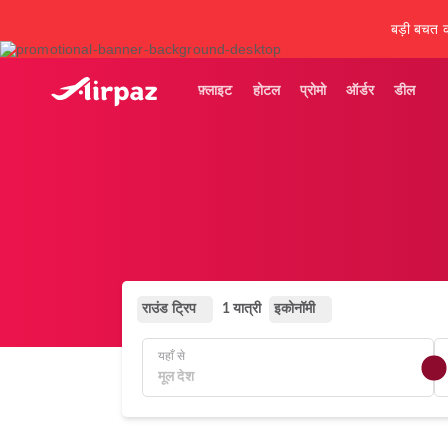
बड़ी बचत कर
फ़्लाइट
होटल
प्रोमो
ऑर्डर
डील
राउंड ट्रिप
इकोनॉमी
1 यात्री
यहाँ से