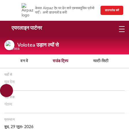
केवल Airpaz ऐप पर ढेर सारे एक्सक्लूसिव प्रोमो
डाउनलोड करें
पाएँ। अभी डाउनलोड करें!
एयरलाइन पार्टनर
Volotea उड़ान ल्यों से
वन वे
राउंड ट्रिप
मल्टी-सिटी
यहाँ से
मूल देश
यहाँ तक
गंतव्य
प्रस्थान
बुध, 29 जुल॰ 2026