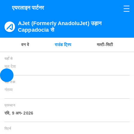
एयरलाइन पार्टनर
AJet (Formerly AnadoluJet) उड़ान
Cappadocia से
वन वे
राउंड ट्रिप
मल्टी-सिटी
यहाँ से
मूल देश
यहाँ तक
गंतव्य
प्रस्थान
रवि, 9 अग॰ 2026
रिटर्न