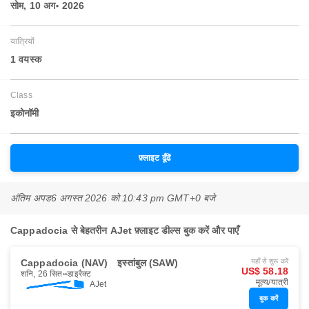
सोम, 10 अग॰ 2026
यात्रियों
1 वयस्‍क
Class
इकोनॉमी
फ़्लाइट ढूँढें
अंतिम अपड
6 अगस्त 2026 को 10:43 pm GMT+0 बजे
Cappadocia से बेहतरीन AJet फ़्लाइट डील्स बुक करें और पाएँ
Cappadocia (NAV)
इस्तांबुल (SAW)
यहाँ से शुरू करें
US$ 58.18
शनि, 26 सित॰
डाइरैक्ट
मूल्य/यात्री
AJet
बुक करें