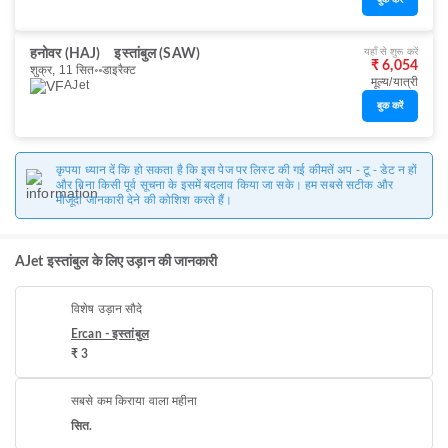
बुक करें
यहाँ से शुरू करें
हनोवर (HAJ)
इस्तांबुल (SAW)
₹ 6,054
शुक्र, 11 सित॰
डाइरैक्ट
मूल्य/यात्री
AJet
बुक करें
कृपया ध्यान दें कि हो सकता है कि इस पेज पर लिस्ट की गई कीमतें अप - टू - डेट न हों
और बिना किसी पूर्व सूचना के इसमें बदलाव किया जा सके। हम सबसे सटीक और
मौजूदा जानकारी देने की कोशिश करते हैं।
AJet इस्तांबुल के लिए उड़ान की जानकारी
विशेष उड़ान सौदे
Ercan - इस्तांबुल
₹ 3
सबसे कम किराया वाला महीना
सित.