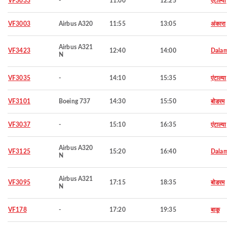
VF3033
-
11:00
12:25
एंटाल्या
VF3003
Airbus A320
11:55
13:05
अंकारा
Airbus A321
VF3423
12:40
14:00
Dala
N
VF3035
-
14:10
15:35
एंटाल्या
VF3101
Boeing 737
14:30
15:50
बोडरम
VF3037
-
15:10
16:35
एंटाल्या
Airbus A320
VF3125
15:20
16:40
Dala
N
Airbus A321
VF3095
17:15
18:35
बोडरम
N
VF178
-
17:20
19:35
बाकू