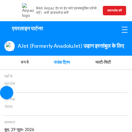
केवल Airpaz ऐप पर ढेर सारे एक्सक्लूसिव प्रोमो
डाउनलोड करें
पाएँ। अभी डाउनलोड करें!
एयरलाइन पार्टनर
AJet (Formerly AnadoluJet) उड़ान इस्तांबुल के लिए
वन वे
राउंड ट्रिप
मल्टी-सिटी
यहाँ से
मूल देश
यहाँ तक
गंतव्य
प्रस्थान
बुध, 29 जुल॰ 2026