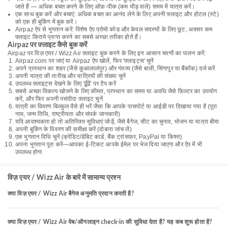
जाते हैं — अधिक बचत करने के लिए ऑफ़-पीक (कम भीड़ वाले) समय में यात्रा करें।
एक साथ बुक करें और बचाएं: अधिक बचत का आनंद लेने के लिए अपनी फ़्लाइट और होटल (स्टे)
को एक ही बुकिंग में बुक करें।
Airpaz ऐप से भुगतान करें: विशेष ऐप प्रोमो कोड और केवल सदस्यों के लिए छूट, अक्सर कम
फ़्लाइट किराये प्राप्त करने का सबसे अच्छा तरीका होते हैं।
Airpaz पर फ़्लाइट कैसे बुक करें
Airpaz पर विज़ एयर / Wizz Air फ़्लाइट बुक करने के लिए इन आसान चरणों का पालन करें:
Airpaz.com पर जाएं या Airpaz ऐप खोलें, फिर 'फ़्लाइट्स' चुनें
अपने प्रस्थान का शहर (जैसे कुआलालंपुर) और गंतव्य (जैसे बाली, सिंगापुर या बैंकॉक) दर्ज करें
अपनी यात्रा की तारीख और यात्रियों की संख्या चुनें
उपलब्ध फ़्लाइट्स देखने के लिए 'ढूँढें' पर टैप करें
सबसे अच्छा विकल्प खोजने के लिए कीमत, प्रस्थान का समय या अवधि जैसे फ़िल्टर का उपयोग
करें, और फिर अपनी पसंदीदा फ़्लाइट चुनें
यात्री का विवरण बिल्कुल वैसे ही भरें जैसा कि आपके पासपोर्ट या आईडी पर दिखाया गया है (पूरा
नाम, जन्म तिथि, राष्ट्रीयता और संपर्क जानकारी)
यदि आवश्यकता हो तो अतिरिक्त सुविधाएं जोड़ें, जैसे बैगेज, सीट का चुनाव, भोजन या यात्रा बीमा
अपनी बुकिंग के विवरण की समीक्षा करें (दोबारा जांच लें)
एक भुगतान विधि चुनें (क्रेडिट/डेबिट कार्ड, बैंक ट्रांसफ़र, PayPal या किश्त)
अपना भुगतान पूरा करें—आपका ई-टिकट आपके ईमेल पर भेज दिया जाएगा और ऐप में भी
उपलब्ध होगा
विज़ एयर / Wizz Air के बारे में सामान्य प्रश्न
क्या विज़ एयर / Wizz Air बैगेज अनुमति प्रदान करती है?
क्या विज़ एयर / Wizz Air वेब/ऑनलाइन check-in की सुविधा देता है? यह कब शुरू होता है?