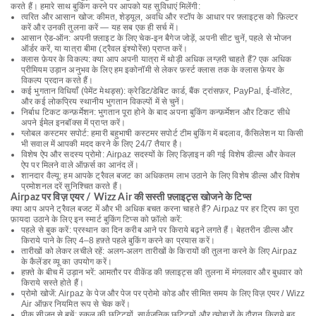
करते हैं। हमारे साथ बुकिंग करने पर आपको यह सुविधाएं मिलेंगी:
त्वरित और आसान खोज: कीमत, शेड्यूल, अवधि और स्टॉप के आधार पर फ़्लाइट्स को फ़िल्टर
करें और उनकी तुलना करें — यह सब एक ही सर्च में।
आसान ऐड-ऑन: अपनी फ़्लाइट के लिए चेक-इन बैगेज जोड़ें, अपनी सीट चुनें, पहले से भोजन
ऑर्डर करें, या यात्रा बीमा (ट्रैवल इंश्योरेंस) प्राप्त करें।
क्लास फ़ेयर के विकल्प: क्या आप अपनी यात्रा में थोड़ी अधिक लग्ज़री चाहते हैं? एक अधिक
प्रीमियम उड़ान अनुभव के लिए हम इकोनॉमी से लेकर फ़र्स्ट क्लास तक के क्लास फ़ेयर के
विकल्प प्रदान करते हैं।
कई भुगतान विधियाँ (पेमेंट मेथड्स): क्रेडिट/डेबिट कार्ड, बैंक ट्रांसफ़र, PayPal, ई-वॉलेट,
और कई लोकप्रिय स्थानीय भुगतान विकल्पों में से चुनें।
निर्बाध टिकट कन्फ़र्मेशन: भुगतान पूरा होने के बाद अपना बुकिंग कन्फ़र्मेशन और टिकट सीधे
अपने ईमेल इनबॉक्स में प्राप्त करें।
ग्लोबल कस्टमर सपोर्ट: हमारी बहुभाषी कस्टमर सपोर्ट टीम बुकिंग में बदलाव, कैंसिलेशन या किसी
भी सवाल में आपकी मदद करने के लिए 24/7 तैयार है।
विशेष ऐप और सदस्य प्रोमो: Airpaz सदस्यों के लिए डिज़ाइन की गई विशेष डील्स और केवल
ऐप पर मिलने वाले ऑफ़र्स का आनंद लें।
शानदार वैल्यू: हम आपके ट्रैवल बजट का अधिकतम लाभ उठाने के लिए विशेष डील्स और विशेष
प्रमोशनल दरें सुनिश्चित करते हैं।
Airpaz पर विज़ एयर / Wizz Air की सस्ती फ़्लाइट्स खोजने के टिप्स
क्या आप अपने ट्रैवल बजट में और भी अधिक बचत करना चाहते हैं? Airpaz पर हर ट्रिप का पूरा
फ़ायदा उठाने के लिए इन स्मार्ट बुकिंग टिप्स को फ़ॉलो करें:
पहले से बुक करें: प्रस्थान का दिन करीब आने पर किराये बढ़ने लगते हैं। बेहतरीन डील्स और
किराये पाने के लिए 4–8 हफ़्ते पहले बुकिंग करने का प्रयास करें।
तारीखों को लेकर लचीले रहें: अलग-अलग तारीखों के किरायों की तुलना करने के लिए Airpaz
के कैलेंडर व्यू का उपयोग करें।
हफ़्ते के बीच में उड़ान भरें: आमतौर पर वीकेंड की फ़्लाइट्स की तुलना में मंगलवार और बुधवार को
किराये सस्ते होते हैं।
प्रोमो खोजें: Airpaz के पेज और पेज पर प्रोमो कोड और सीमित समय के लिए विज़ एयर / Wizz
Air ऑफ़र नियमित रूप से चेक करें।
पीक सीज़न से बचें: स्कूल की छुट्टियों, सार्वजनिक छुट्टियों और त्योहारों के दौरान किराये बढ़