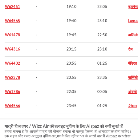
W62451
-
19:10
23:05
बुडापेस्
W64565
-
19:40
23:10
Larna
W61478
-
19:45
22:50
बार्सिल
W64316
-
20:15
23:10
रोम
W64402
-
20:55
01:25
मैड्रिड
W62378
-
20:55
23:35
बार्सिल
W61786
-
22:35
00:05
ओस्लो
W64566
-
23:45
01:25
येरेवान
यात्री विज़ एयर / Wizz Air की फ़्लाइट बुकिंग के लिए Airpaz को क्यों चुनते हैं
हमारा मानना है कि आपकी यात्रा की योजना बनाना भी यात्रा जितना ही आनंददायक होना चाहिए।
एक सहज और बजट-अनुकूल बुकिंग अनुभव के लिए दुनिया भर के लाखों यात्री Airpaz पर भरोसा