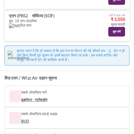
बुक करें
यहाँ से शुरू करें
प्राग (PRG)
सोफिया (SOF)
₹ 3,050
बुध, 19 अग॰
डाइरैक्ट
मूल्य/यात्री
विज़ एयर
बुक करें
कृपया ध्यान दें कि हो सकता है कि इस पेज पर लिस्ट की गई कीमतें अप - टू - डेट न हों
और बिना किसी पूर्व सूचना के इसमें बदलाव किया जा सके। हम सबसे सटीक और
मौजूदा जानकारी देने की कोशिश करते हैं।
विज़ एयर / Wizz Air उड़ान सूचना
सबसे लोकप्रिय मार्ग
बुडापेस्ट - स्टॉकहोम
सबसे लोकप्रिय हवाई अड्डा
BUD