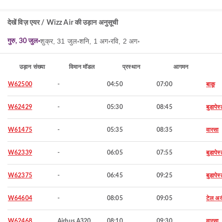
देखें विज़ एयर / Wizz Air की उड़ान अनुसूची
शुक्र, 31 जुल॰
शनि, 1 अग॰
रवि, 2 अग॰
गुरु, 30 जुल॰
उड़ान संख्या
विमान मॉडल
प्रस्थान
आगमन
W62500
-
04:50
07:00
बाकू
W62429
-
05:30
08:45
बुडापेस्
W61475
-
05:35
08:35
वारसा
W62339
-
06:05
07:55
बुडापेस्
W62375
-
06:45
09:25
बुडापेस्
W64604
-
08:05
09:05
टेल अ
W62468
Airbus A320
08:10
09:30
वारसा