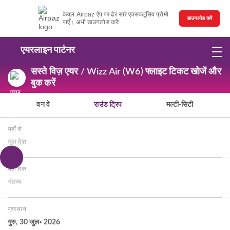
केवल Airpaz ऐप पर ढेर सारे एक्सक्लूसिव प्रोमो
डाउनलोड करें
पाएँ। अभी डाउनलोड करें!
एयरलाइन पार्टनर
सस्ते विज़ एयर / Wizz Air (W6) फ्लाइट टिकट खोजें और
बुक करें
वन वे
राउंड ट्रिप
मल्टी-सिटी
यहाँ से
मूल देश
यहाँ तक
गंतव्य
प्रस्थान
गुरु, 30 जुल॰ 2026