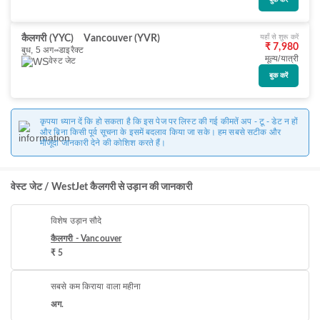
बुक करें
यहाँ से शुरू करें
कैलगरी (YYC)
Vancouver (YVR)
₹ 7,980
बुध, 5 अग॰
डाइरैक्ट
मूल्य/यात्री
वेस्ट जेट
बुक करें
कृपया ध्यान दें कि हो सकता है कि इस पेज पर लिस्ट की गई कीमतें अप - टू - डेट न हों
और बिना किसी पूर्व सूचना के इसमें बदलाव किया जा सके। हम सबसे सटीक और
मौजूदा जानकारी देने की कोशिश करते हैं।
वेस्ट जेट / WestJet कैलगरी से उड़ान की जानकारी
विशेष उड़ान सौदे
कैलगरी - Vancouver
₹ 5
सबसे कम किराया वाला महीना
अग.