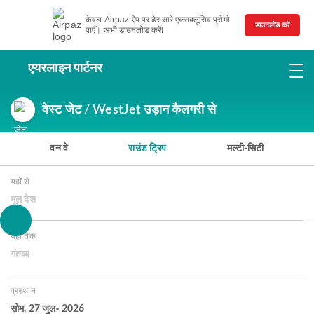
केवल Airpaz ऐप पर ढेर सारे एक्सक्लूसिव प्रोमो
डाउनलोड करें
पाएँ। अभी डाउनलोड करें!
एयरलाइन पार्टनर
वेस्ट जेट / WestJet उड़ान कैलगरी से
वन वे
राउंड ट्रिप
मल्टी-सिटी
यहाँ से
मूल देश
यहाँ तक
गंतव्य
प्रस्थान
सोम, 27 जुल॰ 2026