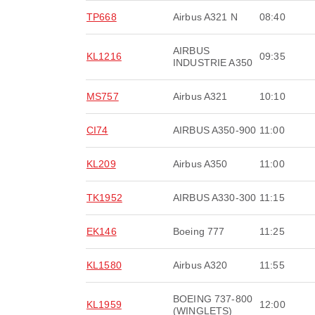
TP668
Airbus A321 N
08:40
AIRBUS
KL1216
09:35
INDUSTRIE A350
MS757
Airbus A321
10:10
CI74
AIRBUS A350-900
11:00
KL209
Airbus A350
11:00
TK1952
AIRBUS A330-300
11:15
EK146
Boeing 777
11:25
KL1580
Airbus A320
11:55
BOEING 737-800
KL1959
12:00
(WINGLETS)