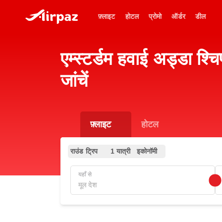
फ़्लाइट
होटल
प्रोमो
ऑर्डर
डील
एम्स्टर्डम हवाई अड्डा 
जांचें
फ़्लाइट
होटल
राउंड ट्रिप
1 यात्री
इकोनॉमी
यहाँ से