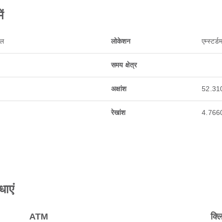
ं
ोल
लोकेशन
एम्स्टर्
समय क्षेत्र
अक्षांश
52.31
रेखांश
4.766
धाएं
ATM
क्ल