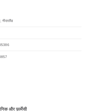
डम, नीदरलैंड
05386
0857
िनिक और फ़ार्मेसी