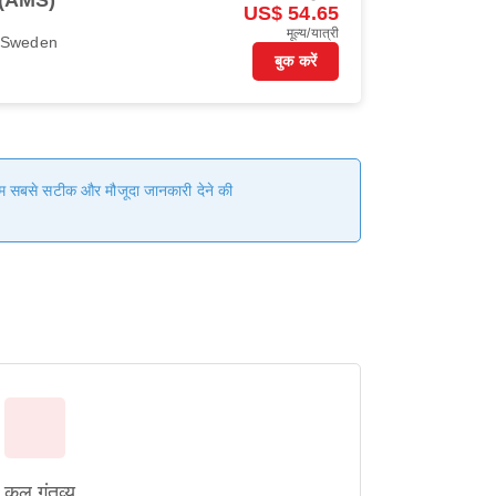
डम (AMS)
US$ 54.65
मूल्य/यात्री
r Sweden
बुक करें
 हम सबसे सटीक और मौजूदा जानकारी देने की
कुल गंतव्य