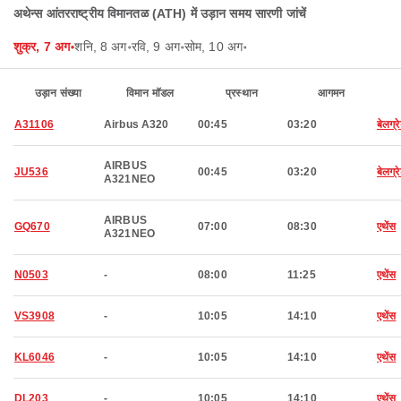
अथेन्स आंतरराष्ट्रीय विमानतळ (ATH) में उड़ान समय सारणी जांचें
शुक्र, 7 अग॰
शनि, 8 अग॰
रवि, 9 अग॰
सोम, 10 अग॰
उड़ान संख्या
विमान मॉडल
प्रस्थान
आगमन
A31106
Airbus A320
00:45
03:20
बेलग्र
AIRBUS
JU536
00:45
03:20
बेलग्र
A321NEO
AIRBUS
GQ670
07:00
08:30
एथेंस
A321NEO
N0503
-
08:00
11:25
एथेंस
VS3908
-
10:05
14:10
एथेंस
KL6046
-
10:05
14:10
एथेंस
DL203
-
10:05
14:10
एथेंस