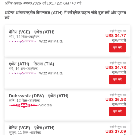
अंतिम अपड
6 अगस्त 2026 को 10:17 pm GMT+0 बजे
अथेन्स आंतरराष्ट्रीय विमानतळ (ATH) में सर्वश्रेष्ठ उड़ान सौदे बुक करें और प्राप्त
करें
वेनिस (VCE)
एथेंस (ATH)
यहाँ से शुरू करें
US$ 34.77
सोम, 14 सित॰
डाइरैक्ट
मूल्य/यात्री
Wizz Air Malta
बुक करें
एथेंस (ATH)
तिराना (TIA)
यहाँ से शुरू करें
US$ 34.78
रवि, 16 अग॰
डाइरैक्ट
मूल्य/यात्री
Wizz Air Malta
बुक करें
Dubrovnik (DBV)
एथेंस (ATH)
यहाँ से शुरू करें
US$ 36.93
शनि, 12 सित॰
डाइरैक्ट
मूल्य/यात्री
Volotea
बुक करें
वेनिस (VCE)
एथेंस (ATH)
यहाँ से शुरू करें
US$ 37.09
शुक्र, 11 सित॰
डाइरैक्ट