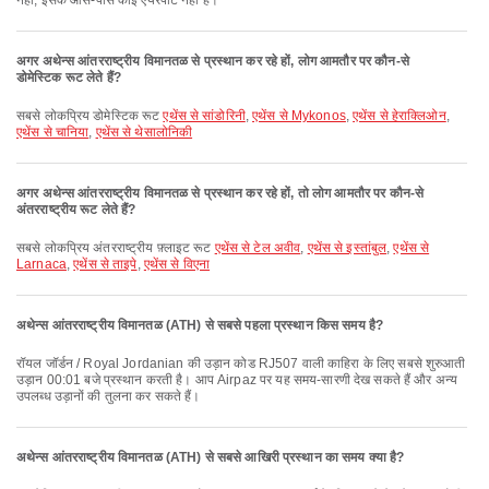
नहीं, इसके आस-पास कोई एयरपोर्ट नहीं है।
अगर अथेन्स आंतरराष्ट्रीय विमानतळ से प्रस्थान कर रहे हों, लोग आमतौर पर कौन-से
डोमेस्टिक रूट लेते हैं?
सबसे लोकप्रिय डोमेस्टिक रूट
एथेंस से सांडोरिनी
,
एथेंस से Mykonos
,
एथेंस से हेराक्लिओन
,
एथेंस से चानिया
,
एथेंस से थेसालोनिकी
अगर अथेन्स आंतरराष्ट्रीय विमानतळ से प्रस्थान कर रहे हों, तो लोग आमतौर पर कौन-से
अंतरराष्ट्रीय रूट लेते हैं?
सबसे लोकप्रिय अंतरराष्ट्रीय फ़्लाइट रूट
एथेंस से टेल अवीव
,
एथेंस से इस्तांबुल
,
एथेंस से
Larnaca
,
एथेंस से ताइपे
,
एथेंस से विएना
अथेन्स आंतरराष्ट्रीय विमानतळ (ATH) से सबसे पहला प्रस्थान किस समय है?
रॉयल जॉर्डन / Royal Jordanian की उड़ान कोड RJ507 वाली काहिरा के लिए सबसे शुरुआती
उड़ान 00:01 बजे प्रस्थान करती है। आप Airpaz पर यह समय-सारणी देख सकते हैं और अन्य
उपलब्ध उड़ानों की तुलना कर सकते हैं।
अथेन्स आंतरराष्ट्रीय विमानतळ (ATH) से सबसे आखिरी प्रस्थान का समय क्या है?