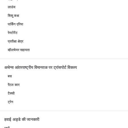
लाउंज
शिशु कक्ष
पार्किंग एरिया
रेस्टोरेंट
प्रतीक्षा क्षेत्र
व्हीलचेयर सहायता
अथेन्स आंतरराष्ट्रीय विमानतळ पर ट्रांसपोर्ट विकल्प
बस
रेंटल कार
टैक्सी
ट्रेन
हवाई अड्डे की जानकारी