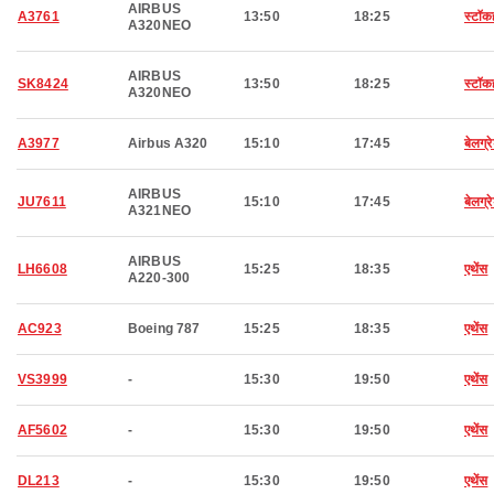
AIRBUS
A3761
13:50
18:25
स्टॉक
A320NEO
AIRBUS
SK8424
13:50
18:25
स्टॉक
A320NEO
A3977
Airbus A320
15:10
17:45
बेलग्र
AIRBUS
JU7611
15:10
17:45
बेलग्र
A321NEO
AIRBUS
LH6608
15:25
18:35
एथेंस
A220-300
AC923
Boeing 787
15:25
18:35
एथेंस
VS3999
-
15:30
19:50
एथेंस
AF5602
-
15:30
19:50
एथेंस
DL213
-
15:30
19:50
एथेंस