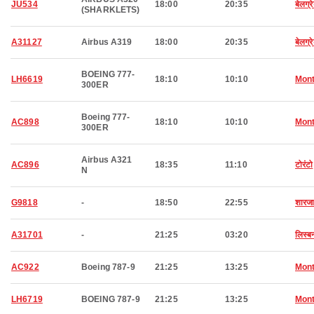
JU534
18:00
20:35
बेलग्र
(SHARKLETS)
A31127
Airbus A319
18:00
20:35
बेलग्र
BOEING 777-
LH6619
18:10
10:10
Mont
300ER
Boeing 777-
AC898
18:10
10:10
Mont
300ER
Airbus A321
AC896
18:35
11:10
टोरंटो
N
G9818
-
18:50
22:55
शारज
A31701
-
21:25
03:20
लिस्ब
AC922
Boeing 787-9
21:25
13:25
Mont
LH6719
BOEING 787-9
21:25
13:25
Mont