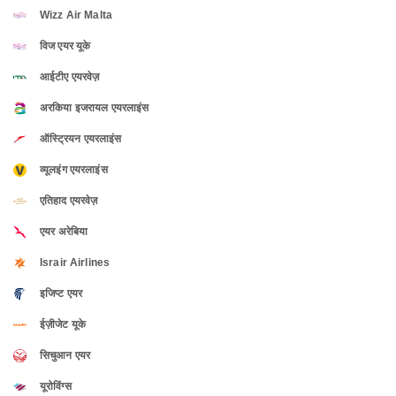
Wizz Air Malta
विज एयर यूके
आईटीए एयरवेज़
अरकिया इजरायल एयरलाइंस
ऑस्ट्रियन एयरलाइंस
व्यूलइंग एयरलाइंस
एतिहाद एयरवेज़
एयर अरेबिया
Israir Airlines
इजिप्ट एयर
ईज़ीजेट यूके
सिचुआन एयर
यूरोविंग्स