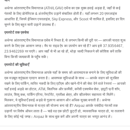
जानें
अथेन्स आंतरराष्ट्रीय विमानतळ (ATH/LGAV) एथेंस का एक मुख्य हवाई अड्डा है, जहाँ से कई
गंतव्यों के लिए डोमेस्टिक & अंतर्राष्ट्रीय उड़ानें संचालित होती हैं। यहाँ लगभग 20 एयरलाइंस
आधारित हैं, जिनमें ईजियन एयरलाइंस, Sky Express, और Scoot भी शामिल है, इसलिए हर दिन
चुनने के लिए बहुत सारी उड़ानें उपलब्ध हैं।
एयरपोर्ट तक एक्सेस
अथेन्स आंतरराष्ट्रीय विमानतळ एथेंस में स्थित है, से लगभग किमी की दूरी पर — आपकी यात्रा शुरू
करने के लिए एक आसान जगह। मैप या राइड ऐप का उपयोग कर रहे हैं? आप इसे 37.9356467,
23.9462269 पर पाएंगे। आप जहाँ से भी आ रहे हों, थोड़ा जल्दी निकलने की कोशिश करें ताकि
बिना किसी जल्दबाजी के पहुँच सकें।
एयरपोर्ट की सुविधाएँ
अथेन्स आंतरराष्ट्रीय विमानतळ आपके यहाँ के समय को आरामदायक बनाने के लिए सुविधाओं की
एक मज़बूत श्रृंखला प्रदान करता है। आवश्यक सुविधाओं के साथ — आपके वाहन को सुरक्षित
रखने के लिए पार्किंग, त्वरित नकदी के लिए एटीएम और खाने-पीने की सेवा देने वाले रेस्तरां — आपको
यहाँ हवाई अड्डे का होटल, ATM, क्लिनिक और फ़ार्मेसी, करेंसी एक्सचेंज सेवा, ड्यूटी फ्री शॉप,
लाउंज, शिशु कक्ष, पार्किंग एरिया, रेस्टोरेंट, प्रतीक्षा क्षेत्र, और व्हीलचेयर सहायता भी मिलेंगे।
मिलकर, ये सुविधाएँ हवाई अड्डे से गुज़रना आसान और अधिक सुखद बनाती हैं। अथेन्स
आंतरराष्ट्रीय विमानतळ से यात्रा की योजना बना रहे हैं? Airpaz आपके पसंदीदा गंतव्यों तक
उड़ानों पर विशेष ऑफर लाता है — चाहे वह एक छोटी छुट्टी हो, व्यावसायिक यात्रा हो, या तलाशने
के लिए कोई नई जगह। Airpaz के साथ बुक करें और अपनी यात्रा का भरपूर आनंद लें।