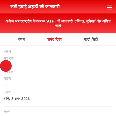
सभी हवाई अड्डों की जानकारी
अथेन्स आंतरराष्ट्रीय विमानतळ (ATH) की जानकारी, टर्मिनल, सुविधाएं और अधिक
जांचें
वन वे
राउंड ट्रिप
मल्टी-सिटी
यहाँ से
मूल देश
यहाँ तक
गंतव्य
प्रस्थान
शनि, 8 अग॰ 2026
रिटर्न