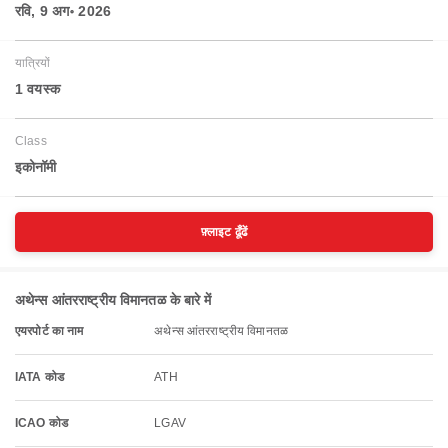
रवि, 9 अग॰ 2026
यात्रियों
1 वयस्‍क
Class
इकोनॉमी
फ़्लाइट ढूँढें
अथेन्स आंतरराष्ट्रीय विमानतळ के बारे में
एयरपोर्ट का नाम
अथेन्स आंतरराष्ट्रीय विमानतळ
IATA कोड
ATH
ICAO कोड
LGAV