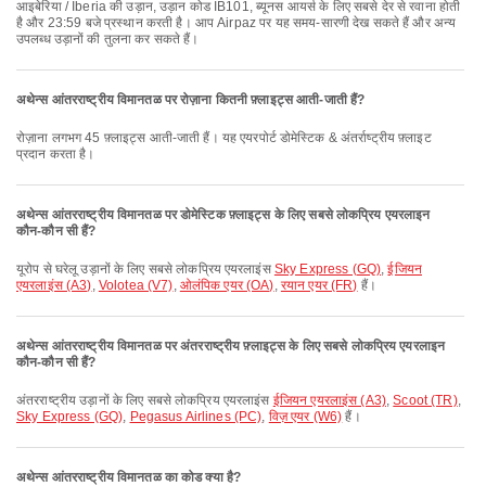
आइबेरिया / Iberia की उड़ान, उड़ान कोड IB101, ब्यूनस आयर्स के लिए सबसे देर से रवाना होती
है और 23:59 बजे प्रस्थान करती है। आप Airpaz पर यह समय-सारणी देख सकते हैं और अन्य
उपलब्ध उड़ानों की तुलना कर सकते हैं।
अथेन्स आंतरराष्ट्रीय विमानतळ पर रोज़ाना कितनी फ़्लाइट्स आती-जाती हैं?
रोज़ाना लगभग 45 फ़्लाइट्स आती-जाती हैं। यह एयरपोर्ट डोमेस्टिक & अंतर्राष्ट्रीय फ़्लाइट
प्रदान करता है।
अथेन्स आंतरराष्ट्रीय विमानतळ पर डोमेस्टिक फ़्लाइट्स के लिए सबसे लोकप्रिय एयरलाइन
कौन-कौन सी हैं?
यूरोप से घरेलू उड़ानों के लिए सबसे लोकप्रिय एयरलाइंस
Sky Express (GQ)
,
ईजियन
एयरलाइंस (A3)
,
Volotea (V7)
,
ओलंपिक एयर (OA)
,
रयान एयर (FR)
हैं।
अथेन्स आंतरराष्ट्रीय विमानतळ पर अंतरराष्ट्रीय फ़्लाइट्स के लिए सबसे लोकप्रिय एयरलाइन
कौन-कौन सी हैं?
अंतरराष्ट्रीय उड़ानों के लिए सबसे लोकप्रिय एयरलाइंस
ईजियन एयरलाइंस (A3)
,
Scoot (TR)
,
Sky Express (GQ)
,
Pegasus Airlines (PC)
,
विज़ एयर (W6)
हैं।
अथेन्स आंतरराष्ट्रीय विमानतळ का कोड क्या है?