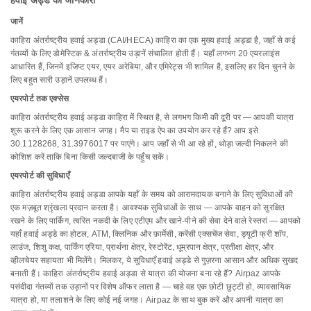
हवाई अड्डे की जानकारी
जानें
काहिरा अंतर्राष्ट्रीय हवाई अड्डा (CAI/HECA) काहिरा का एक मुख्य हवाई अड्डा है, जहाँ से कई
गंतव्यों के लिए डोमेस्टिक & अंतर्राष्ट्रीय उड़ानें संचालित होती हैं। यहाँ लगभग 20 एयरलाइंस
आधारित हैं, जिनमें इजिप्ट एयर, एयर अरेबिया, और एमिरेट्स भी शामिल है, इसलिए हर दिन चुनने के
लिए बहुत सारी उड़ानें उपलब्ध हैं।
एयरपोर्ट तक एक्सेस
काहिरा अंतर्राष्ट्रीय हवाई अड्डा काहिरा में स्थित है, से लगभग किमी की दूरी पर — आपकी यात्रा
शुरू करने के लिए एक आसान जगह। मैप या राइड ऐप का उपयोग कर रहे हैं? आप इसे
30.1128268, 31.3976017 पर पाएंगे। आप जहाँ से भी आ रहे हों, थोड़ा जल्दी निकलने की
कोशिश करें ताकि बिना किसी जल्दबाजी के पहुँच सकें।
एयरपोर्ट की सुविधाएँ
काहिरा अंतर्राष्ट्रीय हवाई अड्डा आपके यहाँ के समय को आरामदायक बनाने के लिए सुविधाओं की
एक मज़बूत श्रृंखला प्रदान करता है। आवश्यक सुविधाओं के साथ — आपके वाहन को सुरक्षित
रखने के लिए पार्किंग, त्वरित नकदी के लिए एटीएम और खाने-पीने की सेवा देने वाले रेस्तरां — आपको
यहाँ हवाई अड्डे का होटल, ATM, क्लिनिक और फ़ार्मेसी, करेंसी एक्सचेंज सेवा, ड्यूटी फ्री शॉप,
लाउंज, शिशु कक्ष, पार्किंग एरिया, प्रार्थना क्षेत्र, रेस्टोरेंट, धूम्रपान क्षेत्र, प्रतीक्षा क्षेत्र, और
व्हीलचेयर सहायता भी मिलेंगे। मिलकर, ये सुविधाएँ हवाई अड्डे से गुज़रना आसान और अधिक सुखद
बनाती हैं। काहिरा अंतर्राष्ट्रीय हवाई अड्डा से यात्रा की योजना बना रहे हैं? Airpaz आपके
पसंदीदा गंतव्यों तक उड़ानों पर विशेष ऑफर लाता है — चाहे वह एक छोटी छुट्टी हो, व्यावसायिक
यात्रा हो, या तलाशने के लिए कोई नई जगह। Airpaz के साथ बुक करें और अपनी यात्रा का