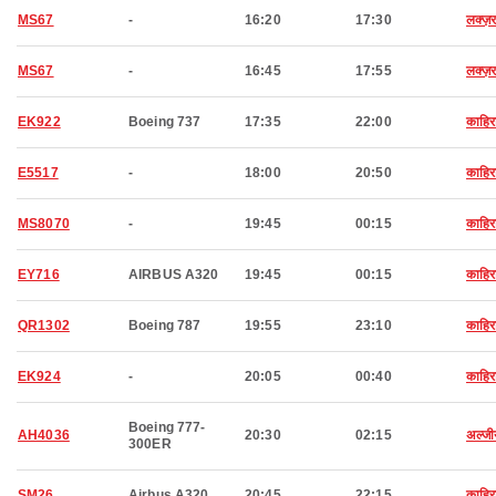
MS67
-
16:20
17:30
लक्ज़
MS67
-
16:45
17:55
लक्ज़
EK922
Boeing 737
17:35
22:00
काहिर
E5517
-
18:00
20:50
काहिर
MS8070
-
19:45
00:15
काहिर
EY716
AIRBUS A320
19:45
00:15
काहिर
QR1302
Boeing 787
19:55
23:10
काहिर
EK924
-
20:05
00:40
काहिर
Boeing 777-
AH4036
20:30
02:15
अल्जी
300ER
SM26
Airbus A320
20:45
22:15
काहिर