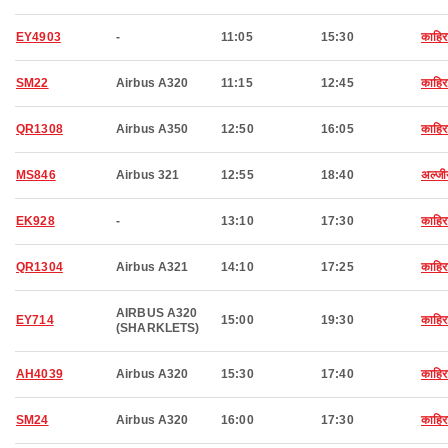
EY4903
-
11:05
15:30
काहिर
SM22
Airbus A320
11:15
12:45
काहिर
QR1308
Airbus A350
12:50
16:05
काहिर
MS846
Airbus 321
12:55
18:40
अल्जी
EK928
-
13:10
17:30
काहिर
QR1304
Airbus A321
14:10
17:25
काहिर
AIRBUS A320
EY714
15:00
19:30
काहिर
(SHARKLETS)
AH4039
Airbus A320
15:30
17:40
काहिर
SM24
Airbus A320
16:00
17:30
काहिर