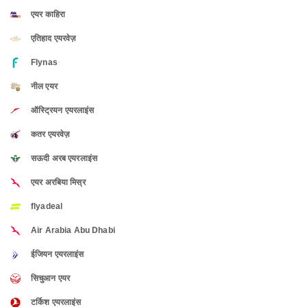
एयर काहिरा
एतिहाद एयरवेज़
Flynas
नील एयर
ऑस्ट्रियन एयरलाइंस
कतर एयरवेज़
सऊदी अरब एयरलाइंस
एयर अरबिया मिस्र
flyadeal
Air Arabia Abu Dhabi
ईजियन एयरलाइंस
सिचुआन एयर
टर्किश एयरलाइंस