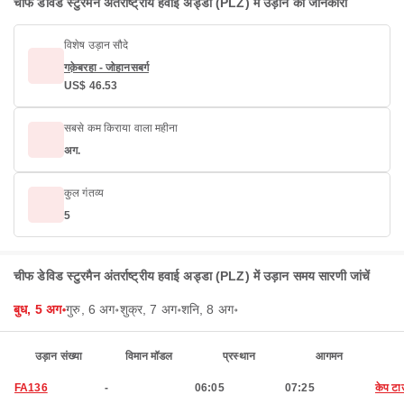
चीफ डेविड स्टुरमैन अंतर्राष्ट्रीय हवाई अड्डा (PLZ) में उड़ान की जानकारी
विशेष उड़ान सौदे
गक़ेबरहा - जोहानसबर्ग
US$ 46.53
सबसे कम किराया वाला महीना
अग.
कुल गंतव्य
5
चीफ डेविड स्टुरमैन अंतर्राष्ट्रीय हवाई अड्डा (PLZ) में उड़ान समय सारणी जांचें
बुध, 5 अग॰
गुरु, 6 अग॰
शुक्र, 7 अग॰
शनि, 8 अग॰
उड़ान संख्या
विमान मॉडल
प्रस्थान
आगमन
FA136
-
06:05
07:25
केप ट