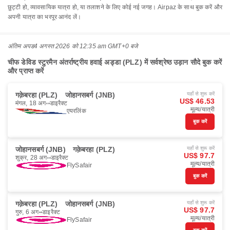
छुट्टी हो, व्यावसायिक यात्रा हो, या तलाशने के लिए कोई नई जगह। Airpaz के साथ बुक करें और
अपनी यात्रा का भरपूर आनंद लें।
अंतिम अपड
4 अगस्त 2026 को 12:35 am GMT+0 बजे
चीफ डेविड स्टुरमैन अंतर्राष्ट्रीय हवाई अड्डा (PLZ) में सर्वश्रेष्ठ उड़ान सौदे बुक करें
और प्राप्त करें
गक़ेबरहा (PLZ)
जोहानसबर्ग (JNB)
यहाँ से शुरू करें
US$ 46.53
मंगल, 18 अग॰
डाइरैक्ट
मूल्य/यात्री
एयरलिंक
बुक करें
जोहानसबर्ग (JNB)
गक़ेबरहा (PLZ)
यहाँ से शुरू करें
US$ 97.7
शुक्र, 28 अग॰
डाइरैक्ट
मूल्य/यात्री
FlySafair
बुक करें
गक़ेबरहा (PLZ)
जोहानसबर्ग (JNB)
यहाँ से शुरू करें
US$ 97.7
गुरु, 6 अग॰
डाइरैक्ट
मूल्य/यात्री
FlySafair