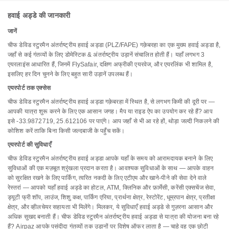
हवाई अड्डे की जानकारी
जानें
चीफ डेविड स्टुरमैन अंतर्राष्ट्रीय हवाई अड्डा (PLZ/FAPE) गक़ेबरहा का एक मुख्य हवाई अड्डा है,
जहाँ से कई गंतव्यों के लिए डोमेस्टिक & अंतर्राष्ट्रीय उड़ानें संचालित होती हैं। यहाँ लगभग 3
एयरलाइंस आधारित हैं, जिनमें FlySafair, दक्षिण अफ्रीकी एयरवेज, और एयरलिंक भी शामिल है,
इसलिए हर दिन चुनने के लिए बहुत सारी उड़ानें उपलब्ध हैं।
एयरपोर्ट तक एक्सेस
चीफ डेविड स्टुरमैन अंतर्राष्ट्रीय हवाई अड्डा गक़ेबरहा में स्थित है, से लगभग किमी की दूरी पर —
आपकी यात्रा शुरू करने के लिए एक आसान जगह। मैप या राइड ऐप का उपयोग कर रहे हैं? आप
इसे -33.9872719, 25.612106 पर पाएंगे। आप जहाँ से भी आ रहे हों, थोड़ा जल्दी निकलने की
कोशिश करें ताकि बिना किसी जल्दबाजी के पहुँच सकें।
एयरपोर्ट की सुविधाएँ
चीफ डेविड स्टुरमैन अंतर्राष्ट्रीय हवाई अड्डा आपके यहाँ के समय को आरामदायक बनाने के लिए
सुविधाओं की एक मज़बूत श्रृंखला प्रदान करता है। आवश्यक सुविधाओं के साथ — आपके वाहन
को सुरक्षित रखने के लिए पार्किंग, त्वरित नकदी के लिए एटीएम और खाने-पीने की सेवा देने वाले
रेस्तरां — आपको यहाँ हवाई अड्डे का होटल, ATM, क्लिनिक और फ़ार्मेसी, करेंसी एक्सचेंज सेवा,
ड्यूटी फ्री शॉप, लाउंज, शिशु कक्ष, पार्किंग एरिया, प्रार्थना क्षेत्र, रेस्टोरेंट, धूम्रपान क्षेत्र, प्रतीक्षा
क्षेत्र, और व्हीलचेयर सहायता भी मिलेंगे। मिलकर, ये सुविधाएँ हवाई अड्डे से गुज़रना आसान और
अधिक सुखद बनाती हैं। चीफ डेविड स्टुरमैन अंतर्राष्ट्रीय हवाई अड्डा से यात्रा की योजना बना रहे
हैं? Airpaz आपके पसंदीदा गंतव्यों तक उड़ानों पर विशेष ऑफर लाता है — चाहे वह एक छोटी