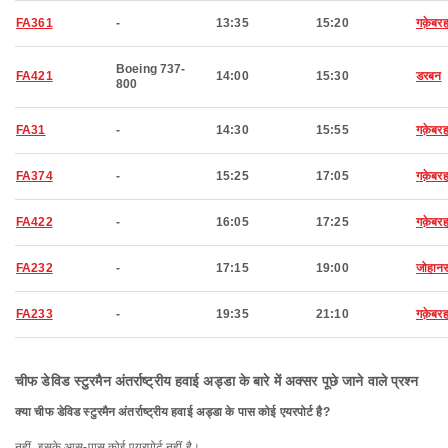
FA361
-
13:35
15:20
गक़ेबरह
Boeing 737-
FA421
14:00
15:30
डरबन
800
FA31
-
14:30
15:55
गक़ेबरह
FA374
-
15:25
17:05
गक़ेबरह
FA422
-
16:05
17:25
गक़ेबरह
FA232
-
17:15
19:00
जोहानस
FA233
-
19:35
21:10
गक़ेबरह
चीफ डेविड स्टुरमैन अंतर्राष्ट्रीय हवाई अड्डा के बारे में अक्सर पूछे जाने वाले प्रश्न
क्या चीफ डेविड स्टुरमैन अंतर्राष्ट्रीय हवाई अड्डा के पास कोई एयरपोर्ट है?
नहीं, इसके आस-पास कोई एयरपोर्ट नहीं है।