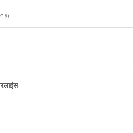
DO है।
यरलाइंस