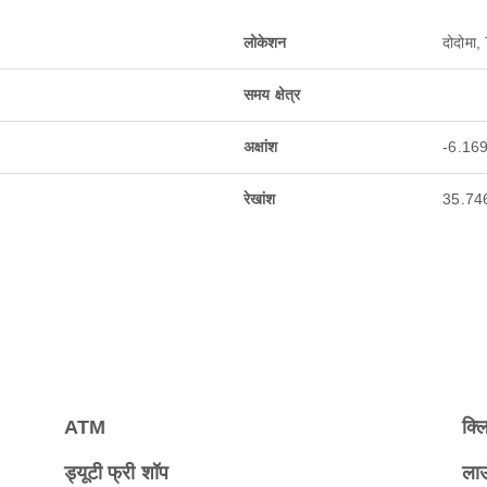
लोकेशन
दोदोमा
समय क्षेत्र
अक्षांश
-6.16
रेखांश
35.74
ATM
क्ल
ड्यूटी फ्री शॉप
ला