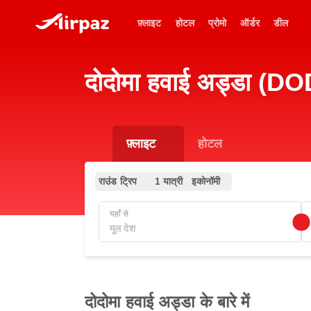
फ़्लाइट
होटल
प्रोमो
ऑर्डर
डील
दोदोमा हवाई अड्डा (DOD
फ़्लाइट
होटल
राउंड ट्रिप
1 यात्री
इकोनॉमी
यहाँ से
दोदोमा हवाई अड्डा के बारे में