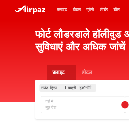
फ़्लाइट
होटल
प्रोमो
ऑर्डर
डील
फोर्ट लौडरडाले हॉलीवुड 
सुविधाएं और अधिक जांचें
फ़्लाइट
होटल
राउंड ट्रिप
1 यात्री
इकोनॉमी
यहाँ से