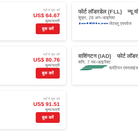
यहाँ से शुरू करें
फोर्ट लॉडरडेल (FLL)
न्यू 
US$ 64.67
शुक्र, 28 अग॰
डाइरैक्ट
मूल्य/यात्री
जेटब्लू एयरवेज
बुक करें
यहाँ से शुरू करें
वाशिंगटन (IAD)
फोर्ट लॉड
US$ 80.76
शनि, 7 नव॰
डाइरैक्ट
मूल्य/यात्री
फ्रंटियर एयरलाइं
बुक करें
यहाँ से शुरू करें
US$ 91.51
मूल्य/यात्री
बुक करें