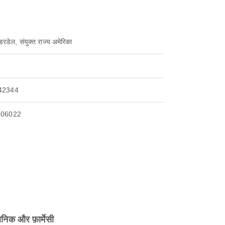
ॉडरडेल, संयुक्त राज्य अमेरिका
42344
506022
िनिक और फ़ार्मेसी