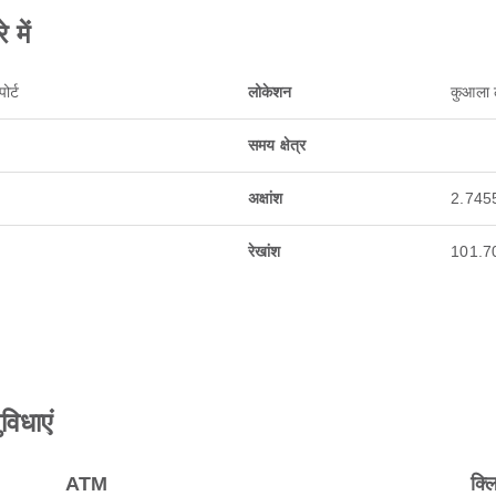
 में
ोर्ट
लोकेशन
कुआला ल
समय क्षेत्र
अक्षांश
2.745
रेखांश
101.7
विधाएं
ATM
क्ल