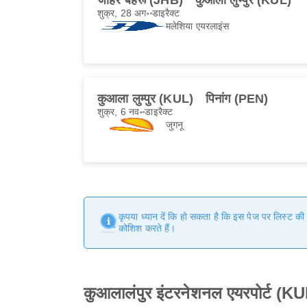
जोहर बहरू (JHB)
कुआला लुम्पुर (KUL)
शुक्र, 28 अग॰
डाइरैक्ट
मलेशिया एयरलाइंस
कुआला लुम्पुर (KUL)
पिनांग (PEN)
शुक्र, 6 नव॰
डाइरैक्ट
जुगनू
कृपया ध्यान दें कि हो सकता है कि इस पेज पर लिस्ट क
कोशिश करते हैं।
कुआलालंपुर इंटरनेशनल एयरपोर्ट (KUL