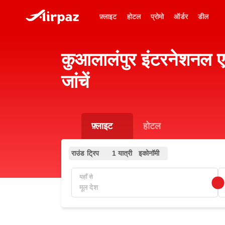
फ़्लाइट
होटल
प्रोमो
ऑर्डर
डील
कुआलालंपुर इंटरनेशनल ए
जांचें
फ़्लाइट
होटल
राउंड ट्रिप
1 यात्री
इकोनॉमी
यहाँ से