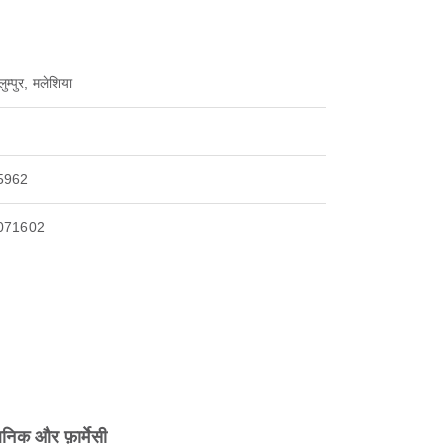
ुम्पुर, मलेशिया
5962
071602
िनिक और फ़ार्मेसी