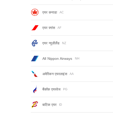
एयर कनाडा
AC
एयर फ़्रांस
AF
एयर न्यूज़ीलैंड
NZ
All Nippon Airways
NH
अमेरिकन एयरलाइंस
AA
बैंकॉक एयरवेज
PG
बाटिक एयर
ID