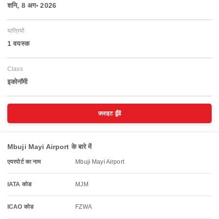
शनि, 8 अग॰ 2026
यात्रियों
1 वयस्‍क
Class
इकोनॉमी
फ़्लाइट ढूँढें
Mbuji Mayi Airport के बारे में
एयरपोर्ट का नाम
Mbuji Mayi Airport
IATA कोड
MJM
ICAO कोड
FZWA