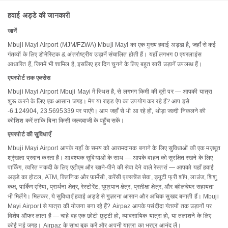
हवाई अड्डे की जानकारी
जानें
Mbuji Mayi Airport (MJM/FZWA) Mbuji Mayi का एक मुख्य हवाई अड्डा है, जहाँ से कई
गंतव्यों के लिए डोमेस्टिक & अंतर्राष्ट्रीय उड़ानें संचालित होती हैं। यहाँ लगभग 0 एयरलाइंस
आधारित हैं, जिनमें भी शामिल है, इसलिए हर दिन चुनने के लिए बहुत सारी उड़ानें उपलब्ध हैं।
एयरपोर्ट तक एक्सेस
Mbuji Mayi Airport Mbuji Mayi में स्थित है, से लगभग किमी की दूरी पर — आपकी यात्रा
शुरू करने के लिए एक आसान जगह। मैप या राइड ऐप का उपयोग कर रहे हैं? आप इसे
-6.124904, 23.5695339 पर पाएंगे। आप जहाँ से भी आ रहे हों, थोड़ा जल्दी निकलने की
कोशिश करें ताकि बिना किसी जल्दबाजी के पहुँच सकें।
एयरपोर्ट की सुविधाएँ
Mbuji Mayi Airport आपके यहाँ के समय को आरामदायक बनाने के लिए सुविधाओं की एक मज़बूत
श्रृंखला प्रदान करता है। आवश्यक सुविधाओं के साथ — आपके वाहन को सुरक्षित रखने के लिए
पार्किंग, त्वरित नकदी के लिए एटीएम और खाने-पीने की सेवा देने वाले रेस्तरां — आपको यहाँ हवाई
अड्डे का होटल, ATM, क्लिनिक और फ़ार्मेसी, करेंसी एक्सचेंज सेवा, ड्यूटी फ्री शॉप, लाउंज, शिशु
कक्ष, पार्किंग एरिया, प्रार्थना क्षेत्र, रेस्टोरेंट, धूम्रपान क्षेत्र, प्रतीक्षा क्षेत्र, और व्हीलचेयर सहायता
भी मिलेंगे। मिलकर, ये सुविधाएँ हवाई अड्डे से गुज़रना आसान और अधिक सुखद बनाती हैं। Mbuji
Mayi Airport से यात्रा की योजना बना रहे हैं? Airpaz आपके पसंदीदा गंतव्यों तक उड़ानों पर
विशेष ऑफर लाता है — चाहे वह एक छोटी छुट्टी हो, व्यावसायिक यात्रा हो, या तलाशने के लिए
कोई नई जगह। Airpaz के साथ बुक करें और अपनी यात्रा का भरपूर आनंद लें।