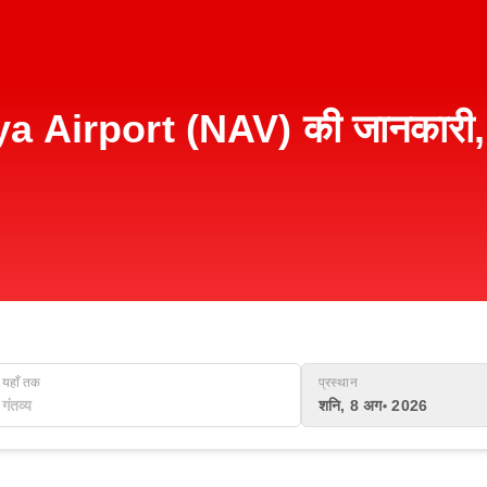
irport (NAV) की जानकारी, टर
यहाँ तक
प्रस्थान
शनि, 8 अग॰ 2026