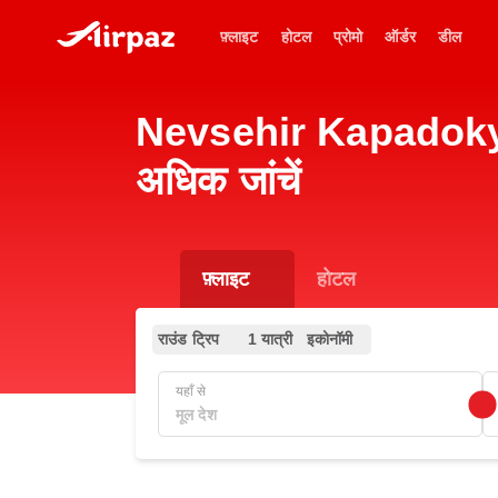
फ़्लाइट
होटल
प्रोमो
ऑर्डर
डील
Nevsehir Kapadokya A
अधिक जांचें
फ़्लाइट
होटल
राउंड ट्रिप
1 यात्री
इकोनॉमी
यहाँ से