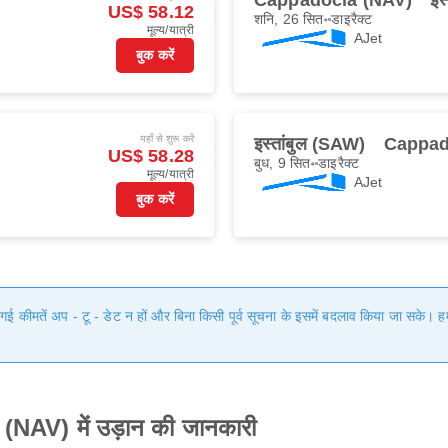
Cappadocia (NAV)
इस
US$ 58.12
शनि, 26 सित॰
डाइरैक्ट
मूल्य/यात्री
AJet
बुक करें
यहाँ से शुरू करें
इस्तांबुल (SAW)
Cappad
US$ 58.28
बुध, 9 सित॰
डाइरैक्ट
मूल्य/यात्री
AJet
बुक करें
ी गई कीमतें अप - टू - डेट न हों और बिना किसी पूर्व सूचना के इसमें बदलाव किया जा सके।
AV) में उड़ान की जानकारी