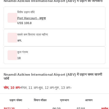
Nnamdi Azikiwe International Airport (ABV) में उड़ान की जानकारी
विशेष उड़ान सौदे
Port Harcourt - अबुजा
US$ 100.8
सबसे कम किराया वाला महीना
अग.
कुल गंतव्य
18
Nnamdi Azikiwe International Airport (ABV) में उड़ान समय सारणी
जांचें
सोम, 10 अग॰
मंगल, 11 अग॰
बुध, 12 अग॰
गुरु, 13 अग॰
उड़ान संख्या
विमान मॉडल
प्रस्थान
आगमन
P47120
-
06:30
07:50
लागोस