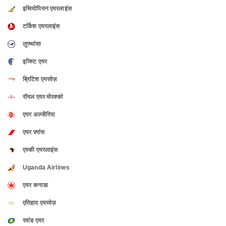
इथियोपियन एयरलाइंस
टर्किश एयरलाइंस
लुफ्थांसा
इजिप्ट एयर
ब्रिटिश एयरवेज़
रॉयल एयर मोरक्को
एयर अल्जीरिया
एयर फ़्रांस
एस्की एयरलाइंस
Uganda Airlines
एयर कनाडा
एतिहाद एयरवेज़
रवांड एयर