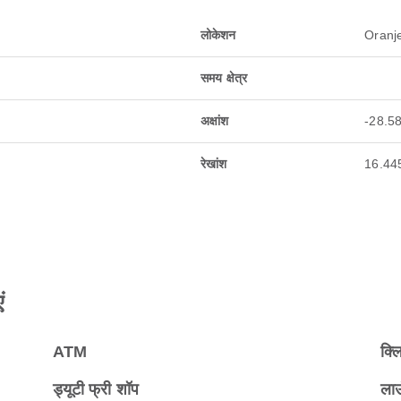
लोकेशन
Oranj
समय क्षेत्र
अक्षांश
-28.5
रेखांश
16.44
ं
ATM
क्ल
ड्यूटी फ्री शॉप
ला