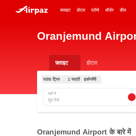
फ़्लाइट
होटल
प्रोमो
ऑर्डर
डील
Oranjemund Airport (
फ़्लाइट
होटल
राउंड ट्रिप
1 यात्री
इकोनॉमी
यहाँ से
Oranjemund Airport के बारे में