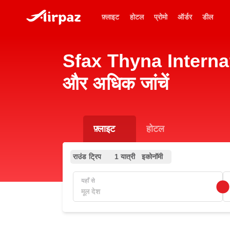
फ़्लाइट
होटल
प्रोमो
ऑर्डर
डील
Sfax Thyna Internatio
और अधिक जांचें
फ़्लाइट
होटल
राउंड ट्रिप
1 यात्री
इकोनॉमी
यहाँ से