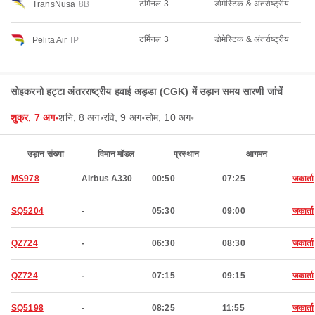
टर्मिनल 3
डोमेस्टिक & अंतर्राष्ट्रीय
TransNusa
8B
टर्मिनल 3
डोमेस्टिक & अंतर्राष्ट्रीय
Pelita Air
IP
सोइकरनो हट्टा अंतरराष्ट्रीय हवाई अड्डा (CGK) में उड़ान समय सारणी जांचें
शुक्र, 7 अग॰
शनि, 8 अग॰
रवि, 9 अग॰
सोम, 10 अग॰
उड़ान संख्या
विमान मॉडल
प्रस्थान
आगमन
MS978
Airbus A330
00:50
07:25
जकार्ता
SQ5204
-
05:30
09:00
जकार्ता
QZ724
-
06:30
08:30
जकार्ता
QZ724
-
07:15
09:15
जकार्ता
SQ5198
-
08:25
11:55
जकार्ता