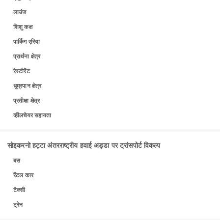
लाउंज
शिशु कक्ष
पार्किंग एरिया
प्रार्थना क्षेत्र
रेस्टोरेंट
धूम्रपान क्षेत्र
प्रतीक्षा क्षेत्र
व्हीलचेयर सहायता
सोइकरनो हट्टा अंतरराष्ट्रीय हवाई अड्डा पर ट्रांसपोर्ट विकल्प
बस
रेंटल कार
टैक्सी
ट्रेन