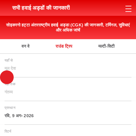
सभी हवाई अड्डों की जानकारी
सोइकरनो हट्टा अंतरराष्ट्रीय हवाई अड्डा (CGK) की जानकारी, टर्मिनल, सुविधाएं
और अधिक जांचें
वन वे
राउंड ट्रिप
मल्टी-सिटी
यहाँ से
मूल देश
यहाँ तक
गंतव्य
प्रस्थान
रवि, 9 अग॰ 2026
रिटर्न