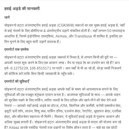
हवाई अड्डे की जानकारी
जानें
सोइकरनो हट्टा अंतरराष्ट्रीय हवाई अड्डा (CGK/WIII) जकार्ता का एक मुख्य हवाई अड्डा है, जहाँ
से कई गंतव्यों के लिए डोमेस्टिक & अंतर्राष्ट्रीय उड़ानें संचालित होती हैं। यहाँ लगभग 50 एयरलाइंस
आधारित हैं, जिनमें इंडोनेशिया एयरएशिया, AirAsia, और TransNusa भी शामिल है, इसलिए हर
दिन चुनने के लिए बहुत सारी उड़ानें उपलब्ध हैं।
एयरपोर्ट तक एक्सेस
सोइकरनो हट्टा अंतरराष्ट्रीय हवाई अड्डा जकार्ता में स्थित है, से लगभग किमी की दूरी पर —
आपकी यात्रा शुरू करने के लिए एक आसान जगह। मैप या राइड ऐप का उपयोग कर रहे हैं? आप
इसे -6.1275229, 106.6515171 पर पाएंगे। आप जहाँ से भी आ रहे हों, थोड़ा जल्दी निकलने
की कोशिश करें ताकि बिना किसी जल्दबाजी के पहुँच सकें।
एयरपोर्ट की सुविधाएँ
सोइकरनो हट्टा अंतरराष्ट्रीय हवाई अड्डा आपके यहाँ के समय को आरामदायक बनाने के लिए
सुविधाओं की एक मज़बूत श्रृंखला प्रदान करता है। आवश्यक सुविधाओं के साथ — आपके वाहन
को सुरक्षित रखने के लिए पार्किंग, त्वरित नकदी के लिए एटीएम और खाने-पीने की सेवा देने वाले
रेस्तरां — आपको यहाँ हवाई अड्डे का होटल, ATM, क्लिनिक और फ़ार्मेसी, करेंसी एक्सचेंज सेवा,
ड्यूटी फ्री शॉप, लाउंज, शिशु कक्ष, पार्किंग एरिया, प्रार्थना क्षेत्र, रेस्टोरेंट, धूम्रपान क्षेत्र, प्रतीक्षा
क्षेत्र, और व्हीलचेयर सहायता भी मिलेंगे। मिलकर, ये सुविधाएँ हवाई अड्डे से गुज़रना आसान और
अधिक सुखद बनाती हैं। सोइकरनो हट्टा अंतरराष्ट्रीय हवाई अड्डा से यात्रा की योजना बना रहे
हैं? Airpaz आपके पसंदीदा गंतव्यों तक उड़ानों पर विशेष ऑफर लाता है — चाहे वह एक छोटी