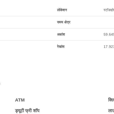
लोकेशन
स्टॉकहो
समय क्षेत्र
अक्षांश
59.64
रेखांश
17.92
ATM
क्ल
ड्यूटी फ्री शॉप
ला