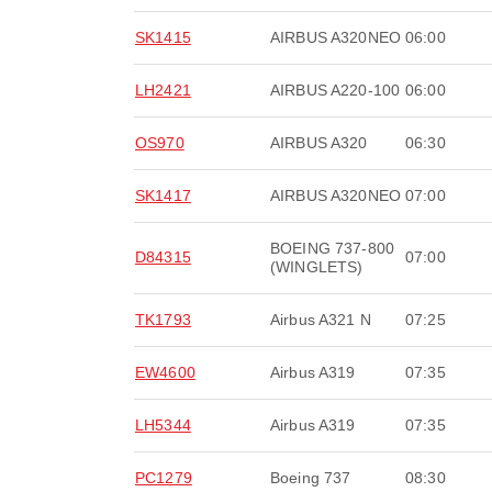
SK1415
AIRBUS A320NEO
06:00
LH2421
AIRBUS A220-100
06:00
OS970
AIRBUS A320
06:30
SK1417
AIRBUS A320NEO
07:00
BOEING 737-800
D84315
07:00
(WINGLETS)
TK1793
Airbus A321 N
07:25
EW4600
Airbus A319
07:35
LH5344
Airbus A319
07:35
PC1279
Boeing 737
08:30