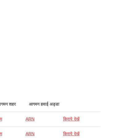
गमन शहर
आगमन हवाई अड्डा
ोम
ARN
किराये देखें
ोम
ARN
किराये देखें