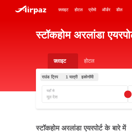
फ़्लाइट
होटल
प्रोमो
ऑर्डर
डील
स्टॉकहोम अरलांडा एयरपोर
फ़्लाइट
होटल
राउंड ट्रिप
1 यात्री
इकोनॉमी
यहाँ से
स्टॉकहोम अरलांडा एयरपोर्ट के बारे में