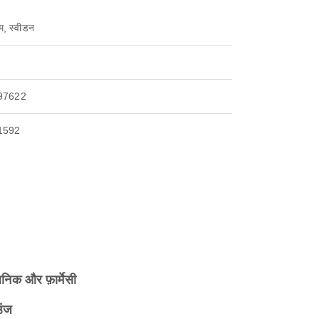
म, स्वीडन
97622
1592
िनिक और फ़ार्मेसी
उंज