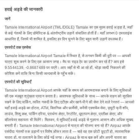
हवाई अड्डे की जानकारी
जानें
Tamale International Airport (TML/DGLE) Tamale का एक मुख्य हवाई अड्डा है, जहाँ
से कई गंतव्यों के लिए डोमेस्टिक & अंतर्राष्ट्रीय उड़ानें संचालित होती हैं। यहाँ लगभग 0 एयरलाइंस
आधारित हैं, जिनमें भी शामिल है, इसलिए हर दिन चुनने के लिए बहुत सारी उड़ानें उपलब्ध हैं।
एयरपोर्ट तक एक्सेस
Tamale International Airport Tamale में स्थित है, से लगभग किमी की दूरी पर — आपकी
यात्रा शुरू करने के लिए एक आसान जगह। मैप या राइड ऐप का उपयोग कर रहे हैं? आप इसे
9.5544139, -0.8687489 पर पाएंगे। आप जहाँ से भी आ रहे हों, थोड़ा जल्दी निकलने की
कोशिश करें ताकि बिना किसी जल्दबाजी के पहुँच सकें।
एयरपोर्ट की सुविधाएँ
Tamale International Airport आपके यहाँ के समय को आरामदायक बनाने के लिए सुविधाओं
की एक मज़बूत श्रृंखला प्रदान करता है। आवश्यक सुविधाओं के साथ — आपके वाहन को सुरक्षित
रखने के लिए पार्किंग, त्वरित नकदी के लिए एटीएम और खाने-पीने की सेवा देने वाले रेस्तरां — आपको
यहाँ हवाई अड्डे का होटल, ATM, क्लिनिक और फ़ार्मेसी, करेंसी एक्सचेंज सेवा, ड्यूटी फ्री शॉप,
लाउंज, शिशु कक्ष, पार्किंग एरिया, प्रार्थना क्षेत्र, रेस्टोरेंट, धूम्रपान क्षेत्र, प्रतीक्षा क्षेत्र, और
व्हीलचेयर सहायता भी मिलेंगे। मिलकर, ये सुविधाएँ हवाई अड्डे से गुज़रना आसान और अधिक सुखद
बनाती हैं। Tamale International Airport से यात्रा की योजना बना रहे हैं? Airpaz आपके
पसंदीदा गंतव्यों तक उड़ानों पर विशेष ऑफर लाता है — चाहे वह एक छोटी छुट्टी हो, व्यावसायिक
यात्रा हो, या तलाशने के लिए कोई नई जगह। Airpaz के साथ बुक करें और अपनी यात्रा का