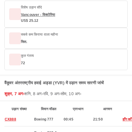
विशेष उड़ान सौदे
Vancouver - विक्टोरिया
US$ 25.12
सबसे कम किराया वाला महीना
सित.
कुल गंतव्य
72
वैंकूवर अंतरराष्ट्रीय हवाई अड्डा (YVR) में उड़ान समय सारणी जांचें
शुक्र, 7 अग॰
शनि, 8 अग॰
रवि, 9 अग॰
सोम, 10 अग॰
उड़ान संख्या
विमान मॉडल
प्रस्थान
आगमन
CX888
Boeing 777
00:45
21:50
हाँग का