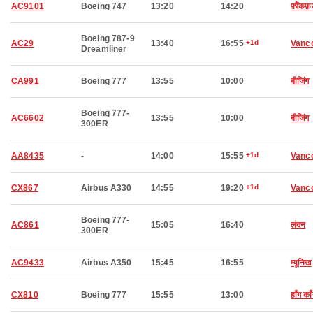
AC9101
Boeing 747
13:20
14:20
फ़्रैंकफ़र
Boeing 787-9
AC29
13:40
16:55
+1d
Vanc
Dreamliner
CA991
Boeing 777
13:55
10:00
बीजिंग
Boeing 777-
AC6602
13:55
10:00
बीजिंग
300ER
AA8435
-
14:00
15:55
+1d
Vanc
CX867
Airbus A330
14:55
19:20
+1d
Vanc
Boeing 777-
AC861
15:05
16:40
लंदन
300ER
AC9433
Airbus A350
15:45
16:55
म्यूनिख
CX810
Boeing 777
15:55
13:00
हाँग का