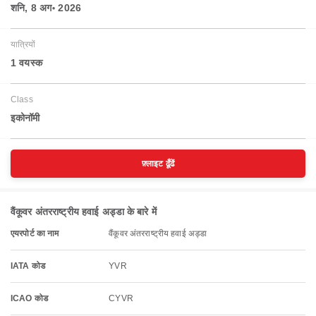
शनि, 8 अग॰ 2026
यात्रियों
1 वयस्‍क
Class
इकोनॉमी
फ़्लाइट ढूँढें
वैंकूवर अंतरराष्ट्रीय हवाई अड्डा के बारे में
एयरपोर्ट का नाम
वैंकूवर अंतरराष्ट्रीय हवाई अड्डा
IATA कोड
YVR
ICAO कोड
CYVR