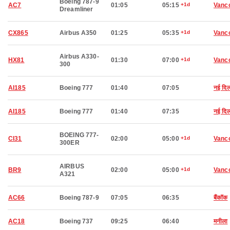
Boeing 787-9
AC7
01:05
05:15
+1d
Vanc
Dreamliner
CX865
Airbus A350
01:25
05:35
+1d
Vanc
Airbus A330-
HX81
01:30
07:00
+1d
Vanc
300
AI185
Boeing 777
01:40
07:05
नई दिल
AI185
Boeing 777
01:40
07:35
नई दिल
BOEING 777-
CI31
02:00
05:00
+1d
Vanc
300ER
AIRBUS
BR9
02:00
05:00
+1d
Vanc
A321
AC66
Boeing 787-9
07:05
06:35
बैंकॉक
AC18
Boeing 737
09:25
06:40
मनीला