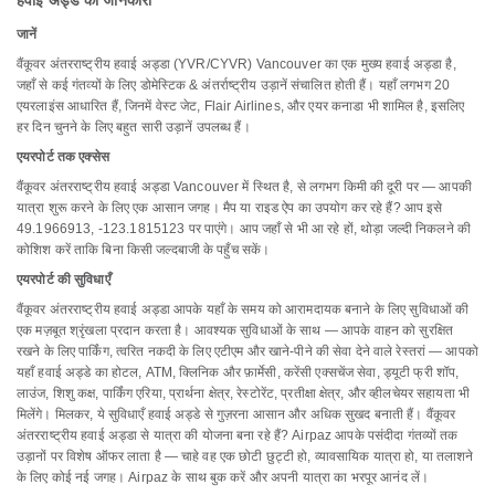
हवाई अड्डे की जानकारी
जानें
वैंकूवर अंतरराष्ट्रीय हवाई अड्डा (YVR/CYVR) Vancouver का एक मुख्य हवाई अड्डा है,
जहाँ से कई गंतव्यों के लिए डोमेस्टिक & अंतर्राष्ट्रीय उड़ानें संचालित होती हैं। यहाँ लगभग 20
एयरलाइंस आधारित हैं, जिनमें वेस्ट जेट, Flair Airlines, और एयर कनाडा भी शामिल है, इसलिए
हर दिन चुनने के लिए बहुत सारी उड़ानें उपलब्ध हैं।
एयरपोर्ट तक एक्सेस
वैंकूवर अंतरराष्ट्रीय हवाई अड्डा Vancouver में स्थित है, से लगभग किमी की दूरी पर — आपकी
यात्रा शुरू करने के लिए एक आसान जगह। मैप या राइड ऐप का उपयोग कर रहे हैं? आप इसे
49.1966913, -123.1815123 पर पाएंगे। आप जहाँ से भी आ रहे हों, थोड़ा जल्दी निकलने की
कोशिश करें ताकि बिना किसी जल्दबाजी के पहुँच सकें।
एयरपोर्ट की सुविधाएँ
वैंकूवर अंतरराष्ट्रीय हवाई अड्डा आपके यहाँ के समय को आरामदायक बनाने के लिए सुविधाओं की
एक मज़बूत श्रृंखला प्रदान करता है। आवश्यक सुविधाओं के साथ — आपके वाहन को सुरक्षित
रखने के लिए पार्किंग, त्वरित नकदी के लिए एटीएम और खाने-पीने की सेवा देने वाले रेस्तरां — आपको
यहाँ हवाई अड्डे का होटल, ATM, क्लिनिक और फ़ार्मेसी, करेंसी एक्सचेंज सेवा, ड्यूटी फ्री शॉप,
लाउंज, शिशु कक्ष, पार्किंग एरिया, प्रार्थना क्षेत्र, रेस्टोरेंट, प्रतीक्षा क्षेत्र, और व्हीलचेयर सहायता भी
मिलेंगे। मिलकर, ये सुविधाएँ हवाई अड्डे से गुज़रना आसान और अधिक सुखद बनाती हैं। वैंकूवर
अंतरराष्ट्रीय हवाई अड्डा से यात्रा की योजना बना रहे हैं? Airpaz आपके पसंदीदा गंतव्यों तक
उड़ानों पर विशेष ऑफर लाता है — चाहे वह एक छोटी छुट्टी हो, व्यावसायिक यात्रा हो, या तलाशने
के लिए कोई नई जगह। Airpaz के साथ बुक करें और अपनी यात्रा का भरपूर आनंद लें।