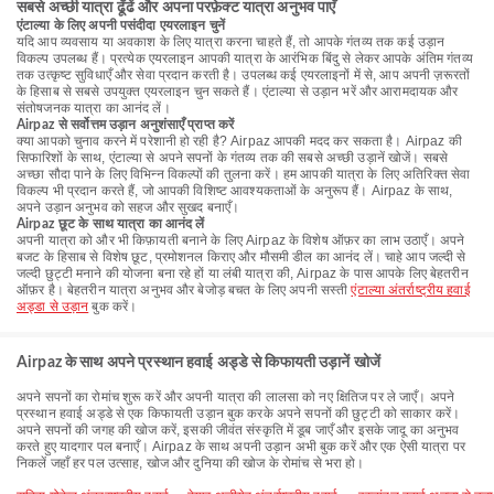
सबसे अच्छी यात्रा ढूँढें और अपना परफ़ेक्ट यात्रा अनुभव पाएँ
एंटाल्या के लिए अपनी पसंदीदा एयरलाइन चुनें
यदि आप व्यवसाय या अवकाश के लिए यात्रा करना चाहते हैं, तो आपके गंतव्य तक कई उड़ान
विकल्प उपलब्ध हैं। प्रत्येक एयरलाइन आपकी यात्रा के आरंभिक बिंदु से लेकर आपके अंतिम गंतव्य
तक उत्कृष्ट सुविधाएँ और सेवा प्रदान करती है। उपलब्ध कई एयरलाइनों में से, आप अपनी ज़रूरतों
के हिसाब से सबसे उपयुक्त एयरलाइन चुन सकते हैं। एंटाल्या से उड़ान भरें और आरामदायक और
संतोषजनक यात्रा का आनंद लें।
Airpaz से सर्वोत्तम उड़ान अनुशंसाएँ प्राप्त करें
क्या आपको चुनाव करने में परेशानी हो रही है? Airpaz आपकी मदद कर सकता है। Airpaz की
सिफारिशों के साथ, एंटाल्या से अपने सपनों के गंतव्य तक की सबसे अच्छी उड़ानें खोजें। सबसे
अच्छा सौदा पाने के लिए विभिन्न विकल्पों की तुलना करें। हम आपकी यात्रा के लिए अतिरिक्त सेवा
विकल्प भी प्रदान करते हैं, जो आपकी विशिष्ट आवश्यकताओं के अनुरूप हैं। Airpaz के साथ,
अपने उड़ान अनुभव को सहज और सुखद बनाएँ।
Airpaz छूट के साथ यात्रा का आनंद लें
अपनी यात्रा को और भी किफ़ायती बनाने के लिए Airpaz के विशेष ऑफ़र का लाभ उठाएँ। अपने
बजट के हिसाब से विशेष छूट, प्रमोशनल किराए और मौसमी डील का आनंद लें। चाहे आप जल्दी से
जल्दी छुट्टी मनाने की योजना बना रहे हों या लंबी यात्रा की, Airpaz के पास आपके लिए बेहतरीन
ऑफ़र है। बेहतरीन यात्रा अनुभव और बेजोड़ बचत के लिए अपनी सस्ती
एंटाल्या अंतर्राष्ट्रीय हवाई
अड्डा से उड़ान
बुक करें।
Airpaz के साथ अपने प्रस्थान हवाई अड्डे से किफायती उड़ानें खोजें
अपने सपनों का रोमांच शुरू करें और अपनी यात्रा की लालसा को नए क्षितिज पर ले जाएँ। अपने
प्रस्थान हवाई अड्डे से एक किफायती उड़ान बुक करके अपने सपनों की छुट्टी को साकार करें।
अपने सपनों की जगह की खोज करें, इसकी जीवंत संस्कृति में डूब जाएँ और इसके जादू का अनुभव
करते हुए यादगार पल बनाएँ। Airpaz के साथ अपनी उड़ान अभी बुक करें और एक ऐसी यात्रा पर
निकलें जहाँ हर पल उत्साह, खोज और दुनिया की खोज के रोमांच से भरा हो।