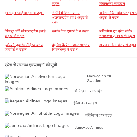
उड़ान
विमानक्षेत्र से उड़ान
इस्तांबुल हवाई अड्डा से उड़ान
सेंटोरिनी तिरा नेशनल
सबिहा गोकेन अंतरराष्ट्रीय 
अंतरराष्ट्रीय हवाई अड्डे से
अड्डा से उड़ान
उड़ान
सिंगापुर चंगी अंतरराष्ट्रीय हवाई
डबरोवनिक एयरपोर्ट से उड़ान
बार्सिलोना एल प्रेट जोसेप
अड्डा से उड़ान
तारादेलस एयरपोर्ट से उड़ान
एडोल्फ़ो सुआरेज़ मैड्रिड-बराज़
बेइजिंग कैपिटल अन्तर्राष्ट्रीय
शारजाह विमानक्षेत्र से उड़ान
एयरपोर्ट से उड़ान
विमानक्षेत्र से उड़ान
एथेंस से उपलब्ध एयरलाइनों की सूची
Norwegian Air
Sweden
ऑस्ट्रियन एयरलाइंस
ईजियन एयरलाइंस
नॉर्वेजियन एयर शटल
Juneyao Airlines