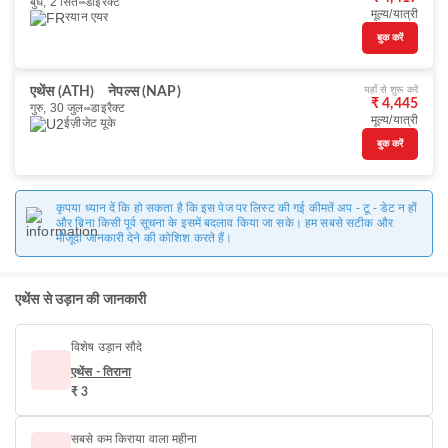
बुध, 2 सित॰
डाइरैक्ट
मूल्य/यात्री
रयान एयर
बुक करें
यहाँ से शुरू करें
एथेंस (ATH)
नेपल्स (NAP)
₹ 4,445
गुरु, 30 जुल॰
डाइरैक्ट
मूल्य/यात्री
ईज़ीजेट यूके
बुक करें
कृपया ध्यान दें कि हो सकता है कि इस पेज पर लिस्ट की गई कीमतें अप - टू - डेट न हों
और बिना किसी पूर्व सूचना के इसमें बदलाव किया जा सके। हम सबसे सटीक और
मौजूदा जानकारी देने की कोशिश करते हैं।
एथेंस से उड़ान की जानकारी
विशेष उड़ान सौदे
एथेंस - तिराना
₹ 3
सबसे कम किराया वाला महीना