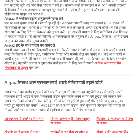
विकल्प उपलब्ध हैं। प्रत्येक एयरलाइन आपकी यात्रा के आरंभिक बिंदु से लेकर आपके अंतिम गंतव्य
तक उत्कृष्ट सुविधाएँ और सेवा प्रदान करती है। उपलब्ध कई एयरलाइनों में से, आप अपनी ज़रूरतों
के हिसाब से सबसे उपयुक्त एयरलाइन चुन सकते हैं। एथेंस से उड़ान भरें और आरामदायक और
संतोषजनक यात्रा का आनंद लें।
Airpaz से सर्वोत्तम उड़ान अनुशंसाएँ प्राप्त करें
क्या आपको चुनाव करने में परेशानी हो रही है? Airpaz आपकी मदद कर सकता है। Airpaz की
सिफारिशों के साथ, एथेंस से अपने सपनों के गंतव्य तक की सबसे अच्छी उड़ानें खोजें। सबसे अच्छा
सौदा पाने के लिए विभिन्न विकल्पों की तुलना करें। हम आपकी यात्रा के लिए अतिरिक्त सेवा विकल्प
भी प्रदान करते हैं, जो आपकी विशिष्ट आवश्यकताओं के अनुरूप हैं। Airpaz के साथ, अपने उड़ान
अनुभव को सहज और सुखद बनाएँ।
Airpaz छूट के साथ यात्रा का आनंद लें
अपनी यात्रा को और भी किफ़ायती बनाने के लिए Airpaz के विशेष ऑफ़र का लाभ उठाएँ। अपने
बजट के हिसाब से विशेष छूट, प्रमोशनल किराए और मौसमी डील का आनंद लें। चाहे आप जल्दी से
जल्दी छुट्टी मनाने की योजना बना रहे हों या लंबी यात्रा की, Airpaz के पास आपके लिए बेहतरीन
ऑफ़र है। बेहतरीन यात्रा अनुभव और बेजोड़ बचत के लिए अपनी सस्ती
अथेन्स आंतरराष्ट्रीय
विमानतळ से उड़ान
बुक करें।
Airpaz के साथ अपने प्रस्थान हवाई अड्डे से किफायती उड़ानें खोजें
अपने सपनों का रोमांच शुरू करें और अपनी यात्रा की लालसा को नए क्षितिज पर ले जाएँ। अपने
प्रस्थान हवाई अड्डे से एक किफायती उड़ान बुक करके अपने सपनों की छुट्टी को साकार करें।
अपने सपनों की जगह की खोज करें, इसकी जीवंत संस्कृति में डूब जाएँ और इसके जादू का अनुभव
करते हुए यादगार पल बनाएँ। Airpaz के साथ अपनी उड़ान अभी बुक करें और एक ऐसी यात्रा पर
निकलें जहाँ हर पल उत्साह, खोज और दुनिया की खोज के रोमांच से भरा हो।
कोपनहेगन विमानक्षेत्र से उड़ान
वियना अन्तर्राष्ट्रीय विमानक्षेत्र
हेल्सिंकी अन्तर्राष्ट्रीय विमानक्
से उड़ान
से उड़ान
ओस्लो हवाई अड्डा से उड़ान
स्टॉकहोम अरलांडा एयरपोर्ट से
शंघाई पुडोंग अन्तर्राष्ट्रीय