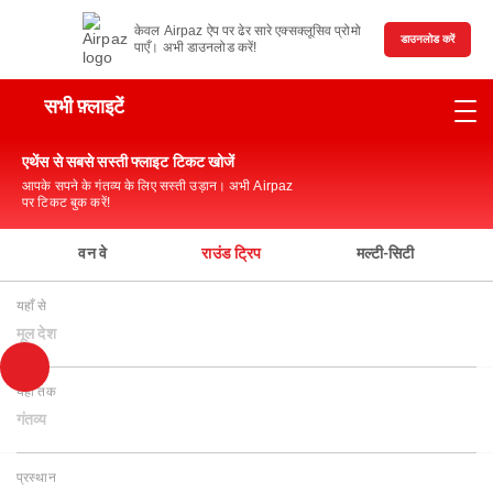
केवल Airpaz ऐप पर ढेर सारे एक्सक्लूसिव प्रोमो
डाउनलोड करें
पाएँ। अभी डाउनलोड करें!
सभी फ़्लाइटें
एथेंस से सबसे सस्ती फ्लाइट टिकट खोजें
आपके सपने के गंतव्य के लिए सस्ती उड़ान। अभी Airpaz
पर टिकट बुक करें!
वन वे
राउंड ट्रिप
मल्टी-सिटी
यहाँ से
मूल देश
यहाँ तक
गंतव्य
प्रस्थान