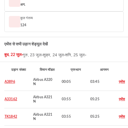
अग.
कुल गंतव्य
124
एथेंस से सभी उड़ान शेड्यूल देखें
गुरु, 23 जुल॰
शुक्र, 24 जुल॰
शनि, 25 जुल॰
बुध, 22 जुल॰
उड़ान संख्या
विमान मॉडल
प्रस्थान
आगमन
Airbus A320
A3896
00:05
03:45
एथेंस
N
Airbus A321
A33162
03:55
05:25
एथेंस
N
Airbus A321
TK1842
03:55
05:25
एथेंस
N