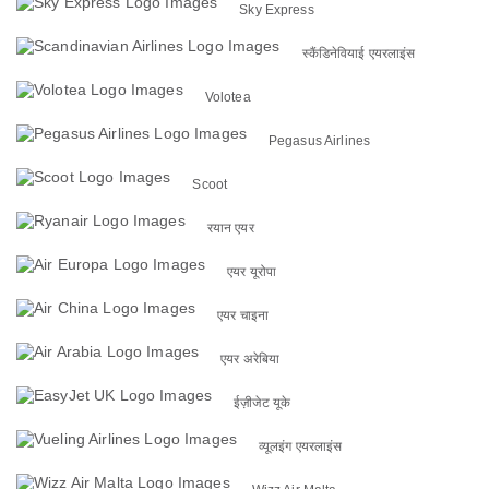
Sky Express
स्कैंडिनेवियाई एयरलाइंस
Volotea
Pegasus Airlines
Scoot
रयान एयर
एयर यूरोपा
एयर चाइना
एयर अरेबिया
ईज़ीजेट यूके
व्यूलइंग एयरलाइंस