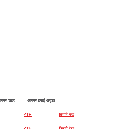
गमन शहर
आगमन हवाई अड्डा
ATH
किराये देखें
ATH
किराये देखें