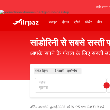
बड़ी बचत कर
फ़्लाइट
होटल
प्रोमो
ऑर्डर
डील
सांडोरिनी से सबसे सस्ती 
आपके सपने के गंतव्य के लिए सस्ती 
राउंड ट्रिप
इकोनॉमी
1 यात्री
यहाँ से
अंतिम अपड
30 जुलाई 2026 को 01:05 am GMT+0 बजे