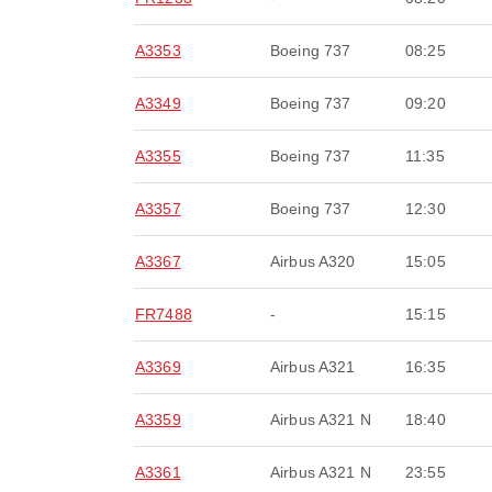
A3353
Boeing 737
08:25
A3349
Boeing 737
09:20
A3355
Boeing 737
11:35
A3357
Boeing 737
12:30
A3367
Airbus A320
15:05
FR7488
-
15:15
A3369
Airbus A321
16:35
A3359
Airbus A321 N
18:40
A3361
Airbus A321 N
23:55