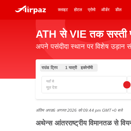
फ़्लाइट
होटल
प्रोमो
ऑर्डर
डील
ATH से VIE तक सस्ती फ
अपने पसंदीदा स्थान पर विशेष उड़ान स
राउंड ट्रिप
1 यात्री
इकोनॉमी
यहाँ से
अंतिम अपड
6 अगस्त 2026 को 09:44 pm GMT+0 बजे
अथेन्स आंतरराष्ट्रीय विमानतळ से वियना