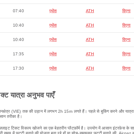
07:40
एथेंस
ATH
विएना
10:40
एथेंस
ATH
विएना
10:40
एथेंस
ATH
विएना
17:35
एथेंस
ATH
विएना
17:30
एथेंस
ATH
विएना
ेक्ट यात्रा अनुभव पाएँ
िमानक्षेत्र (VIE) तक की उड़ान में लगभग 2h 15m लगते हैं। पहले से बुकिंग करने और यात्रा 
सान तरीका है।
लाइट टिकट विकल्प खोजने का एक बेहतरीन प्लैटफ़ॉर्म है। उपयोग में आसान इंटरफ़ेस के
ी समय में छुट्टी मनाने की योजना बना रहे हों या सोच-समझकर छुट्टी मनाने की, Airpa