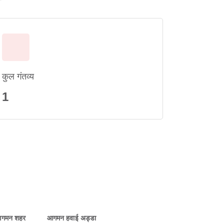
कुल गंतव्य
1
गमन शहर
आगमन हवाई अड्डा