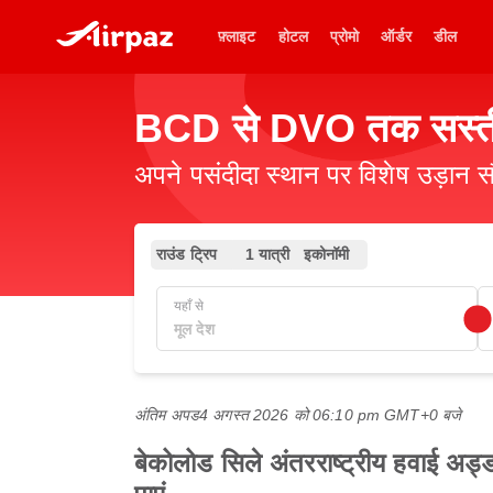
फ़्लाइट
होटल
प्रोमो
ऑर्डर
डील
BCD से DVO तक सस्ती 
अपने पसंदीदा स्थान पर विशेष उड़ान स
राउंड ट्रिप
1 यात्री
इकोनॉमी
यहाँ से
अंतिम अपड
4 अगस्त 2026 को 06:10 pm GMT+0 बजे
बेकोलोड सिले अंतरराष्ट्रीय हवाई अड्ड