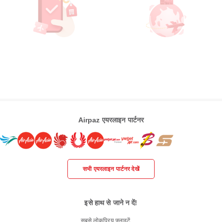
Airpaz एयरलाइन पार्टनर
सभी एयरलाइन पार्टनर देखें
इसे हाथ से जाने न दें!
सबसे लोकप्रिय फ़्लाइटें