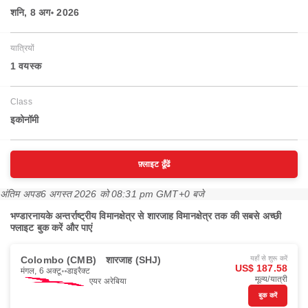
शनि, 8 अग॰ 2026
यात्रियों
1 वयस्‍क
Class
इकोनॉमी
फ़्लाइट ढूँढें
अंतिम अपड
6 अगस्त 2026 को 08:31 pm GMT+0 बजे
भण्डारनायके अन्तर्राष्ट्रीय विमानक्षेत्र से शारजाह विमानक्षेत्र तक की सबसे अच्छी
फ्लाइट बुक करें और पाएं
Colombo (CMB)
शारजाह (SHJ)
यहाँ से शुरू करें
US$ 187.58
मंगल, 6 अक्टू॰
डाइरैक्ट
मूल्य/यात्री
एयर अरेबिया
बुक करें