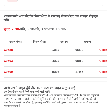
1
भण्डारनायके अन्तर्राष्ट्रीय विमानक्षेत्र से शारजाह विमानक्षेत्र तक फ़्लाइट शेड्यूल
जाँचें
शुक्र, 7 अग॰
शनि, 8 अग॰
रवि, 9 अग॰
सोम, 10 अग॰
उड़ान संख्या
विमान मॉडल
प्रस्थान
आगमन
G9588
-
03:10
06:00
Colo
G9503
-
05:20
08:10
Colo
G9509
-
15:05
17:55
Colo
सबसे अच्छी यात्रा ढूँढें और अपना परफ़ेक्ट यात्रा अनुभव पाएँ
एक ऐसा रोमांच खोजें जिसे आप कभी नहीं भूलेंगे
भण्डारनायके अन्तर्राष्ट्रीय विमानक्षेत्र (CMB) से शारजाह विमानक्षेत्र (SHJ) तक की उड़ान में
लगभग 4h 20m लगते हैं। पहले से बुकिंग करने और यात्रा तारीखों में लचीले रहने पर कीमतें
आमतौर पर सबसे कम होती हैं, इसलिए जल्दी विकल्पों की तुलना करना कम खर्च करने का सबसे
आसान तरीका है।