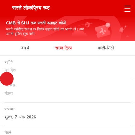
सस्ते लोकप्रिय रूट
CMB से SHJ तक सस्ती फ्लाइट खोजें
अपने पसंदीदा स्थान पर विशेष उड़ान सौदों का आनंद लें। अब
अपनी बुकिंग शुरू करें!
वन वे
राउंड ट्रिप
मल्टी-सिटी
यहाँ से
मूल देश
यहाँ तक
गंतव्य
प्रस्थान
शुक्र, 7 अग॰ 2026
रिटर्न