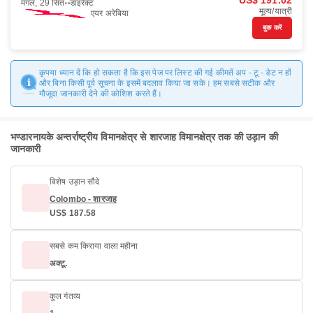
US$ 191.02
मंगल, 29 सित॰
डाइरैक्ट
मूल्य/यात्री
एयर अरेबिया
बुक करें
कृपया ध्यान दें कि हो सकता है कि इस पेज पर लिस्ट की गई कीमतें अप - टू - डेट न हों
और बिना किसी पूर्व सूचना के इसमें बदलाव किया जा सके। हम सबसे सटीक और
मौजूदा जानकारी देने की कोशिश करते हैं।
भण्डारनायके अन्तर्राष्ट्रीय विमानक्षेत्र से शारजाह विमानक्षेत्र तक की उड़ान की
जानकारी
विशेष उड़ान सौदे
Colombo - शारजाह
US$ 187.58
सबसे कम किराया वाला महीना
अक्टू.
कुल गंतव्य