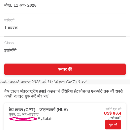
मंगल, 11 अग॰ 2026
यात्रियों
1 वयस्‍क
Class
इकोनॉमी
फ़्लाइट ढूँढें
अंतिम अपड
8 अगस्त 2026 को 11:14 pm GMT+0 बजे
केप टाउन अंतरराष्ट्रीय हवाई अड्डा से लैंसेरिया इंटरनेशनल एयरपोर्ट तक की सबसे
अच्छी फ्लाइट बुक करें और पाएं
केप टाउन (CPT)
जोहानसबर्ग (HLA)
यहाँ से शुरू करें
US$ 66.4
शुक्र, 21 अग॰
डाइरैक्ट
मूल्य/यात्री
FlySafair
बुक करें