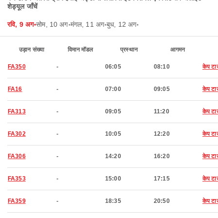
शेड्यूल जाँचें
रवि, 9 अग॰
सोम, 10 अग॰
मंगल, 11 अग॰
बुध, 12 अग॰
उड़ान संख्या
विमान मॉडल
प्रस्थान
आगमन
FA350
-
06:05
08:10
केप ट
FA16
-
07:00
09:05
केप ट
FA313
-
09:05
11:20
केप ट
FA302
-
10:05
12:20
केप ट
FA306
-
14:20
16:20
केप ट
FA353
-
15:00
17:15
केप ट
FA359
-
18:35
20:50
केप ट