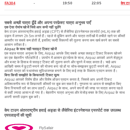
FA304
-
19:50
22:05
केप ट
सबसे अच्छी यात्रा ढूँढें और अपना परफ़ेक्ट यात्रा अनुभव पाएँ
एक ऐसा रोमांच खोजें जिसे आप कभी नहीं भूलेंगे
केप टाउन अंतरराष्ट्रीय हवाई अड्डा (CPT) से लैंसेरिया इंटरनेशनल एयरपोर्ट (HLA) तक की
उड़ान में लगभग 2h 5m लगते हैं। पहले से बुकिंग करने और यात्रा तारीखों में लचीले रहने पर कीमतें
आमतौर पर सबसे कम होती हैं, इसलिए जल्दी विकल्पों की तुलना करना कम खर्च करने का सबसे
आसान तरीका है।
Airpaz के साथ सही फ्लाइट टिकट खोजें
एक सहज यात्रा अनुभव के लिए, Airpaz आपके लिए सबसे अच्छा फ़्लाइट टिकट विकल्प खोजने
का एक बेहतरीन प्लैटफ़ॉर्म है। उपयोग में आसान इंटरफ़ेस के साथ, Airpaz आपको अपने शेड्यूल
और बजट के हिसाब से फ़्लाइट टिकट की तुलना करने और चुनने में मदद करता है। चाहे आप
आखिरी समय में छुट्टी मनाने की योजना बना रहे हों या सोच-समझकर छुट्टी मनाने की, Airpaz
आपकी यात्रा को यथासंभव सुविधाजनक बनाने के लिए कई तरह के विकल्प प्रदान करता है।
बिना किसी समझौते के किफायती टिकट मूल्य
Airpaz आपको विशेष डील और विशेष ऑफ़र प्रदान करता है, जिससे आप अपनी टिकट
अविश्वसनीय रूप से किफ़ायती कीमतों पर बुक कर सकते हैं। गुणवत्ता या आराम से समझौता किए
बिना रियायती दरों का लाभ उठाएँ। Airpaz के साथ, अपने सपनों की जगह पर यात्रा करना पहले
से कहीं ज़्यादा आसान हो गया है। बेहतरीन यात्रा अनुभव और बेजोड़ बचत के लिए Airpaz के साथ
अपनी सस्ती उड़ान बुक करें।
केप टाउन अंतरराष्ट्रीय हवाई अड्डा से लैंसेरिया इंटरनेशनल एयरपोर्ट तक उपलब्ध
एयरलाइनों की सूची
FlySafair