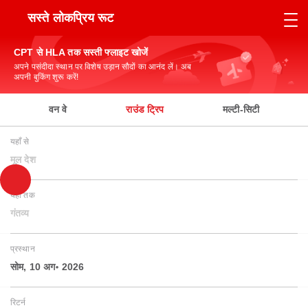
सस्ते लोकप्रिय रूट
CPT से HLA तक सस्ती फ्लाइट खोजें
अपने पसंदीदा स्थान पर विशेष उड़ान सौदों का आनंद लें। अब
अपनी बुकिंग शुरू करें!
वन वे
राउंड ट्रिप
मल्टी-सिटी
यहाँ से
मूल देश
यहाँ तक
गंतव्य
प्रस्थान
सोम, 10 अग॰ 2026
रिटर्न