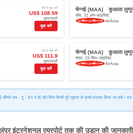
यहाँ से शुरू करें
चेन्नई (MAA)
कुआला लुम्प
US$ 108.59
सोम, 31 अग॰
डाइरैक्ट
मूल्य/यात्री
AirAsia
बुक करें
यहाँ से शुरू करें
चेन्नई (MAA)
कुआला लुम्प
US$ 111.9
मंगल, 29 सित॰
डाइरैक्ट
मूल्य/यात्री
AirAsia
बुक करें
गई कीमतें अप - टू - डेट न हों और बिना किसी पूर्व सूचना के इसमें बदलाव किया जा सके। 
ालंपुर इंटरनेशनल एयरपोर्ट तक की उड़ान की जानकारी