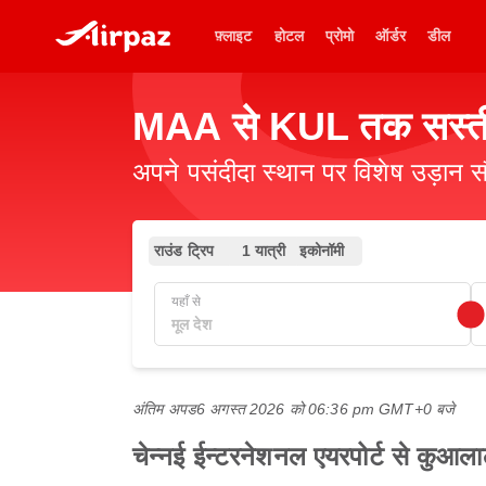
फ़्लाइट
होटल
प्रोमो
ऑर्डर
डील
MAA से KUL तक सस्ती 
अपने पसंदीदा स्थान पर विशेष उड़ान स
राउंड ट्रिप
1 यात्री
इकोनॉमी
यहाँ से
अंतिम अपड
6 अगस्त 2026 को 06:36 pm GMT+0 बजे
चेन्नई ईन्टरनेशनल एयरपोर्ट से कुआला