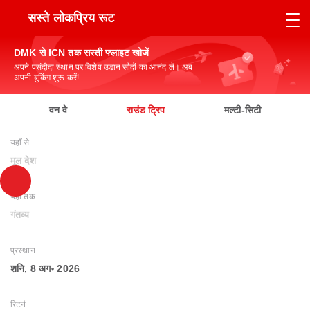
सस्ते लोकप्रिय रूट
DMK से ICN तक सस्ती फ्लाइट खोजें
अपने पसंदीदा स्थान पर विशेष उड़ान सौदों का आनंद लें। अब
अपनी बुकिंग शुरू करें!
वन वे
राउंड ट्रिप
मल्टी-सिटी
यहाँ से
मूल देश
यहाँ तक
गंतव्य
प्रस्थान
शनि, 8 अग॰ 2026
रिटर्न