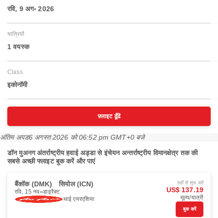
रवि, 9 अग॰ 2026
यात्रियों
1 वयस्‍क
Class
इकोनॉमी
फ़्लाइट ढूँढें
अंतिम अपड
6 अगस्त 2026 को 06:52 pm GMT+0 बजे
डॉन मुअनग अंतर्राष्ट्रीय हवाई अड्डा से इंचेयन अन्तर्राष्ट्रीय विमानक्षेत्र तक की
सबसे अच्छी फ्लाइट बुक करें और पाएं
बैंकॉक (DMK)
सियोल (ICN)
यहाँ से शुरू करें
US$ 137.19
रवि, 15 नव॰
डाइरैक्ट
मूल्य/यात्री
थाई एयरएशिया
बुक करें