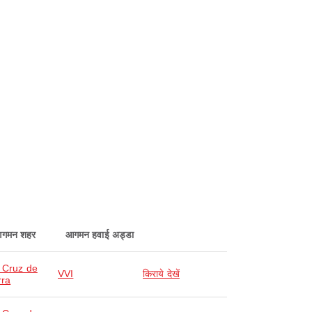
गमन शहर
आगमन हवाई अड्डा
 Cruz de
VVI
किराये देखें
rra