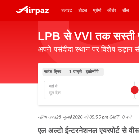
फ़्लाइट
होटल
प्रोमो
ऑर्डर
डील
LPB से VVI तक सस्ती फ
अपने पसंदीदा स्थान पर विशेष उड़ान स
राउंड ट्रिप
1 यात्री
इकोनॉमी
यहाँ से
अंतिम अपड
28 जुलाई 2026 को 05:55 pm GMT+0 बजे
एल अल्टो ईन्टरनेशनल एयरपोर्ट से वीर