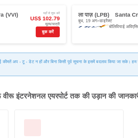
यहाँ से शुरू करें
ra (VVI)
ला पाज़ (LPB)
Santa Cr
US$ 102.79
बुध, 19 अग॰
डाइरैक्ट
मूल्य/यात्री
बोलिवियाई अविएसि
बुक करें
गई कीमतें अप - टू - डेट न हों और बिना किसी पूर्व सूचना के इसमें बदलाव किया जा सके। 
रू वीरू इंटरनेशनल एयरपोर्ट तक की उड़ान की जानकार