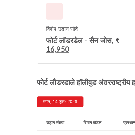
विशेष उड़ान सौदे
फोर्ट लॉडरडेल - सैन जोस, ₹
16,950
फोर्ट लौडरडाले हॉलीवुड अंतरराष्ट्रीय 
मंगल, 14 जुल॰ 2026
उड़ान संख्या
विमान मॉडल
प्रस्था