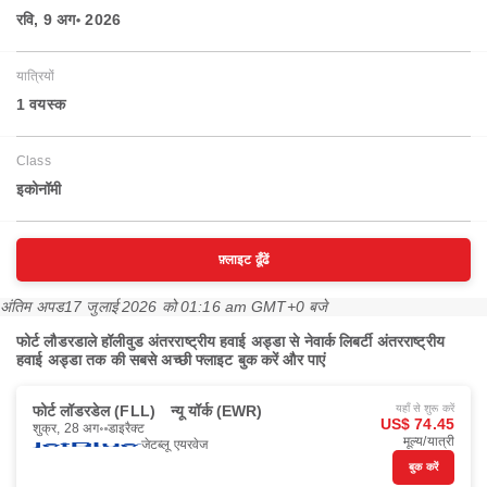
रवि, 9 अग॰ 2026
यात्रियों
1 वयस्‍क
Class
इकोनॉमी
फ़्लाइट ढूँढें
अंतिम अपड
17 जुलाई 2026 को 01:16 am GMT+0 बजे
फोर्ट लौडरडाले हॉलीवुड अंतरराष्ट्रीय हवाई अड्डा से नेवार्क लिबर्टी अंतरराष्ट्रीय
हवाई अड्डा तक की सबसे अच्छी फ्लाइट बुक करें और पाएं
फोर्ट लॉडरडेल (FLL)
न्यू यॉर्क (EWR)
यहाँ से शुरू करें
US$ 74.45
शुक्र, 28 अग॰
डाइरैक्ट
मूल्य/यात्री
जेटब्लू एयरवेज
बुक करें