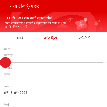
सस्ते लोकप्रिय रूट
FLL से EWR तक सस्ती फ्लाइट खोजें
अपने पसंदीदा स्थान पर विशेष उड़ान सौदों का आनंद लें। अब
अपनी बुकिंग शुरू करें!
वन वे
राउंड ट्रिप
मल्टी-सिटी
यहाँ से
मूल देश
यहाँ तक
गंतव्य
प्रस्थान
शनि, 8 अग॰ 2026
रिटर्न