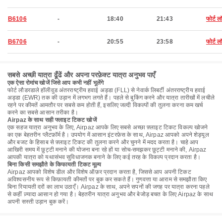
B6106
-
18:40
21:43
फोर्ट 
B6706
-
20:55
23:58
फोर्ट 
सबसे अच्छी यात्रा ढूँढें और अपना परफ़ेक्ट यात्रा अनुभव पाएँ
एक ऐसा रोमांच खोजें जिसे आप कभी नहीं भूलेंगे
फोर्ट लौडरडाले हॉलीवुड अंतरराष्ट्रीय हवाई अड्डा (FLL) से नेवार्क लिबर्टी अंतरराष्ट्रीय हवाई
अड्डा (EWR) तक की उड़ान में लगभग लगते हैं। पहले से बुकिंग करने और यात्रा तारीखों में लचीले
रहने पर कीमतें आमतौर पर सबसे कम होती हैं, इसलिए जल्दी विकल्पों की तुलना करना कम खर्च
करने का सबसे आसान तरीका है।
Airpaz के साथ सही फ्लाइट टिकट खोजें
एक सहज यात्रा अनुभव के लिए, Airpaz आपके लिए सबसे अच्छा फ़्लाइट टिकट विकल्प खोजने
का एक बेहतरीन प्लैटफ़ॉर्म है। उपयोग में आसान इंटरफ़ेस के साथ, Airpaz आपको अपने शेड्यूल
और बजट के हिसाब से फ़्लाइट टिकट की तुलना करने और चुनने में मदद करता है। चाहे आप
आखिरी समय में छुट्टी मनाने की योजना बना रहे हों या सोच-समझकर छुट्टी मनाने की, Airpaz
आपकी यात्रा को यथासंभव सुविधाजनक बनाने के लिए कई तरह के विकल्प प्रदान करता है।
बिना किसी समझौते के किफायती टिकट मूल्य
Airpaz आपको विशेष डील और विशेष ऑफ़र प्रदान करता है, जिससे आप अपनी टिकट
अविश्वसनीय रूप से किफ़ायती कीमतों पर बुक कर सकते हैं। गुणवत्ता या आराम से समझौता किए
बिना रियायती दरों का लाभ उठाएँ। Airpaz के साथ, अपने सपनों की जगह पर यात्रा करना पहले
से कहीं ज़्यादा आसान हो गया है। बेहतरीन यात्रा अनुभव और बेजोड़ बचत के लिए Airpaz के साथ
अपनी सस्ती उड़ान बुक करें।