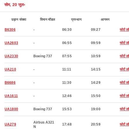
सोम, 20 जुल॰
उड़ान संख्या
विमान मॉडल
प्रस्थान
आगमन
B6306
-
06:30
09:27
फोर्ट 
UA2603
-
06:55
09:59
फोर्ट 
UA2330
Boeing 737
07:55
10:59
फोर्ट 
UA210
-
11:11
14:15
फोर्ट 
B6686
-
11:30
14:29
फोर्ट 
UA1611
-
12:46
15:50
फोर्ट 
UA1800
Boeing 737
15:53
19:00
फोर्ट 
Airbus A321
UA279
17:48
20:59
फोर्ट 
N