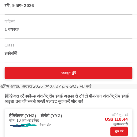
रवि, 9 अग॰ 2026
यात्रियों
1 वयस्‍क
Class
इकोनॉमी
फ़्लाइट ढूँढें
अंतिम अपड
6 अगस्त 2026 को 07:27 pm GMT+0 बजे
हैलिफ़ैक्स स्टैनफील्ड अंतर्राष्ट्रीय हवाई अड्डा से टोरंटो पीयरसन अंतर्राष्ट्रीय हवाई
अड्डा तक की सबसे अच्छी फ्लाइट बुक करें और पाएं
हैलिफ़ैक्स (YHZ)
टोरंटो (YYZ)
यहाँ से शुरू करें
US$ 110.44
सोम, 10 अग॰
डाइरैक्ट
मूल्य/यात्री
वेस्ट जेट
बुक करें