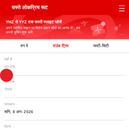
सस्ते लोकप्रिय रूट
YHZ से YYZ तक सस्ती फ्लाइट खोजें
अपने पसंदीदा स्थान पर विशेष उड़ान सौदों का आनंद लें। अब
अपनी बुकिंग शुरू करें!
वन वे
राउंड ट्रिप
मल्टी-सिटी
यहाँ से
मूल देश
यहाँ तक
गंतव्य
प्रस्थान
शनि, 8 अग॰ 2026
रिटर्न