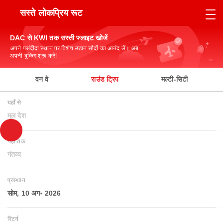
सस्ते लोकप्रिय रूट
DAC से KWI तक सस्ती फ्लाइट खोजें
अपने पसंदीदा स्थान पर विशेष उड़ान सौदों का आनंद लें। अब
अपनी बुकिंग शुरू करें!
वन वे
राउंड ट्रिप
मल्टी-सिटी
यहाँ से
मूल देश
यहाँ तक
गंतव्य
प्रस्थान
सोम, 10 अग॰ 2026
रिटर्न