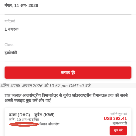
मंगल, 11 अग॰ 2026
यात्रियों
1 वयस्‍क
Class
इकोनॉमी
फ़्लाइट ढूँढें
अंतिम अपड
8 अगस्त 2026 को 10:52 pm GMT+0 बजे
शाह जलाल अन्तर्राष्ट्रीय विमानक्षेत्र से कुवेत आंतरराष्ट्रीय विमानतळ तक की सबसे
अच्छी फ्लाइट बुक करें और पाएं
ढाका (DAC)
कुवैट (KWI)
यहाँ से शुरू करें
US$ 392.41
शनि, 15 अग॰
डाइरैक्ट
मूल्य/यात्री
बिमान बांग्लादेश
बुक करें