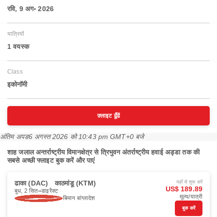
रवि, 9 अग॰ 2026
यात्रियों
1 वयस्‍क
Class
इकोनॉमी
फ़्लाइट ढूँढें
अंतिम अपड
6 अगस्त 2026 को 10:43 pm GMT+0 बजे
शाह जलाल अन्तर्राष्ट्रीय विमानक्षेत्र से त्रिभुवन अंतर्राष्ट्रीय हवाई अड्डा तक की
सबसे अच्छी फ्लाइट बुक करें और पाएं
ढाका (DAC)
काठमांडू (KTM)
यहाँ से शुरू करें
US$ 189.89
बुध, 2 सित॰
डाइरैक्ट
मूल्य/यात्री
बिमान बांग्लादेश
बुक करें