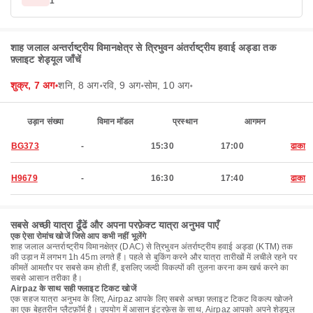
1
शाह जलाल अन्तर्राष्ट्रीय विमानक्षेत्र से त्रिभुवन अंतर्राष्ट्रीय हवाई अड्डा तक
फ़्लाइट शेड्यूल जाँचें
शुक्र, 7 अग॰
शनि, 8 अग॰
रवि, 9 अग॰
सोम, 10 अग॰
उड़ान संख्या
विमान मॉडल
प्रस्थान
आगमन
BG373
-
15:30
17:00
ढाका
H9679
-
16:30
17:40
ढाका
सबसे अच्छी यात्रा ढूँढें और अपना परफ़ेक्ट यात्रा अनुभव पाएँ
एक ऐसा रोमांच खोजें जिसे आप कभी नहीं भूलेंगे
शाह जलाल अन्तर्राष्ट्रीय विमानक्षेत्र (DAC) से त्रिभुवन अंतर्राष्ट्रीय हवाई अड्डा (KTM) तक
की उड़ान में लगभग 1h 45m लगते हैं। पहले से बुकिंग करने और यात्रा तारीखों में लचीले रहने पर
कीमतें आमतौर पर सबसे कम होती हैं, इसलिए जल्दी विकल्पों की तुलना करना कम खर्च करने का
सबसे आसान तरीका है।
Airpaz के साथ सही फ्लाइट टिकट खोजें
एक सहज यात्रा अनुभव के लिए, Airpaz आपके लिए सबसे अच्छा फ़्लाइट टिकट विकल्प खोजने
का एक बेहतरीन प्लैटफ़ॉर्म है। उपयोग में आसान इंटरफ़ेस के साथ, Airpaz आपको अपने शेड्यूल