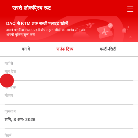
सस्ते लोकप्रिय रूट
DAC से KTM तक सस्ती फ्लाइट खोजें
अपने पसंदीदा स्थान पर विशेष उड़ान सौदों का आनंद लें। अब
अपनी बुकिंग शुरू करें!
वन वे
राउंड ट्रिप
मल्टी-सिटी
यहाँ से
मूल देश
यहाँ तक
गंतव्य
प्रस्थान
शनि, 8 अग॰ 2026
रिटर्न