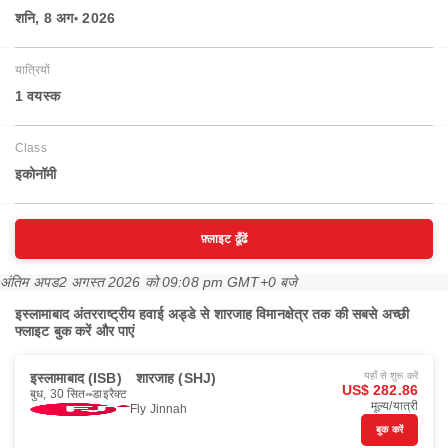
शनि, 8 अग॰ 2026
यात्रियों
1 वयस्‍क
Class
इकोनॉमी
फ़्लाइट ढूँढें
अंतिम अपड
2 अगस्त 2026 को 09:08 pm GMT+0 बजे
इस्लामाबाद अंतरराष्ट्रीय हवाई अड्डे से शारजाह विमानक्षेत्र तक की सबसे अच्छी
फ्लाइट बुक करें और पाएं
इस्लामाबाद (ISB)
शारजाह (SHJ)
यहाँ से शुरू करें
US$ 282.86
बुध, 30 सित॰
डाइरैक्ट
मूल्य/यात्री
Fly Jinnah
बुक करें