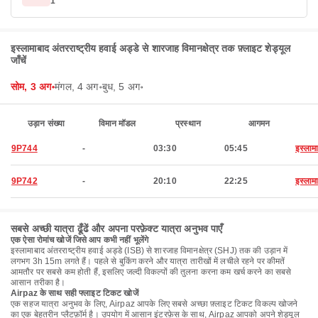
1
इस्लामाबाद अंतरराष्ट्रीय हवाई अड्डे से शारजाह विमानक्षेत्र तक फ़्लाइट शेड्यूल
जाँचें
सोम, 3 अग॰
मंगल, 4 अग॰
बुध, 5 अग॰
उड़ान संख्या
विमान मॉडल
प्रस्थान
आगमन
9P744
-
03:30
05:45
इस्लाम
9P742
-
20:10
22:25
इस्लाम
सबसे अच्छी यात्रा ढूँढें और अपना परफ़ेक्ट यात्रा अनुभव पाएँ
एक ऐसा रोमांच खोजें जिसे आप कभी नहीं भूलेंगे
इस्लामाबाद अंतरराष्ट्रीय हवाई अड्डे (ISB) से शारजाह विमानक्षेत्र (SHJ) तक की उड़ान में
लगभग 3h 15m लगते हैं। पहले से बुकिंग करने और यात्रा तारीखों में लचीले रहने पर कीमतें
आमतौर पर सबसे कम होती हैं, इसलिए जल्दी विकल्पों की तुलना करना कम खर्च करने का सबसे
आसान तरीका है।
Airpaz के साथ सही फ्लाइट टिकट खोजें
एक सहज यात्रा अनुभव के लिए, Airpaz आपके लिए सबसे अच्छा फ़्लाइट टिकट विकल्प खोजने
का एक बेहतरीन प्लैटफ़ॉर्म है। उपयोग में आसान इंटरफ़ेस के साथ, Airpaz आपको अपने शेड्यूल