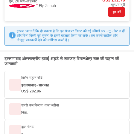
US$ 292.78
गुरु, 20 अग॰
डाइरैक्ट
मूल्य/यात्री
Fly Jinnah
बुक करें
कृपया ध्यान दें कि हो सकता है कि इस पेज पर लिस्ट की गई कीमतें अप - टू - डेट न हों
और बिना किसी पूर्व सूचना के इसमें बदलाव किया जा सके। हम सबसे सटीक और
मौजूदा जानकारी देने की कोशिश करते हैं।
इस्लामाबाद अंतरराष्ट्रीय हवाई अड्डे से शारजाह विमानक्षेत्र तक की उड़ान की
जानकारी
विशेष उड़ान सौदे
इस्लामाबाद - शारजाह
US$ 282.86
सबसे कम किराया वाला महीना
सित.
कुल गंतव्य