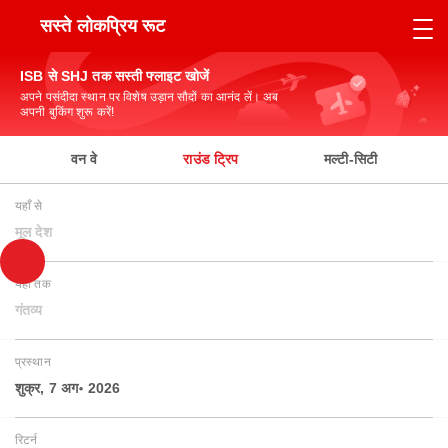
सस्ते लोकप्रिय रूट
ISB से SHJ तक सस्ती फ्लाइट खोजें
अपने पसंदीदा स्थान पर विशेष उड़ान सौदों का आनंद लें। अब
अपनी बुकिंग शुरू करें!
वन वे
राउंड ट्रिप
मल्टी-सिटी
यहाँ से
मूल देश
यहाँ तक
गंतव्य
प्रस्थान
शुक्र, 7 अग॰ 2026
रिटर्न