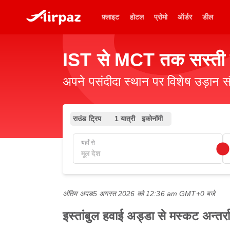
फ़्लाइट
होटल
प्रोमो
ऑर्डर
डील
IST से MCT तक सस्ती फ
अपने पसंदीदा स्थान पर विशेष उड़ान स
राउंड ट्रिप
1 यात्री
इकोनॉमी
यहाँ से
अंतिम अपड
5 अगस्त 2026 को 12:36 am GMT+0 बजे
इस्तांबुल हवाई अड्डा से मस्कट अन्तर्र