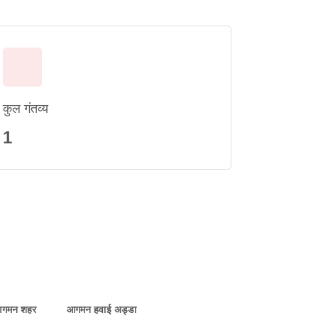
कुल गंतव्य
1
गमन शहर
आगमन हवाई अड्डा