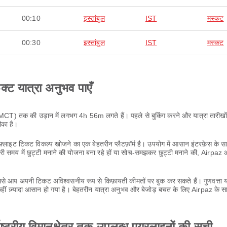
00:10
इस्तांबुल
IST
मस्कट
00:30
इस्तांबुल
IST
मस्कट
ेक्ट यात्रा अनुभव पाएँ
त्र (MCT) तक की उड़ान में लगभग 4h 56m लगते हैं। पहले से बुकिंग करने और यात्रा तारीखो
ीका है।
लाइट टिकट विकल्प खोजने का एक बेहतरीन प्लैटफ़ॉर्म है। उपयोग में आसान इंटरफ़ेस के
ी समय में छुट्टी मनाने की योजना बना रहे हों या सोच-समझकर छुट्टी मनाने की, Airpa
 आप अपनी टिकट अविश्वसनीय रूप से किफ़ायती कीमतों पर बुक कर सकते हैं। गुणवत्ता या
ीं ज़्यादा आसान हो गया है। बेहतरीन यात्रा अनुभव और बेजोड़ बचत के लिए Airpaz के स
ाष्ट्रीय विमानक्षेत्र तक उपलब्ध एयरलाइनों की सूची