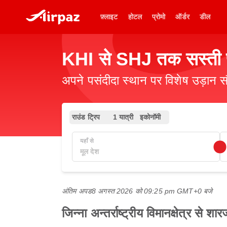
फ़्लाइट
होटल
प्रोमो
ऑर्डर
डील
KHI से SHJ तक सस्ती फ
अपने पसंदीदा स्थान पर विशेष उड़ान स
राउंड ट्रिप
1 यात्री
इकोनॉमी
यहाँ से
अंतिम अपड
8 अगस्त 2026 को 09:25 pm GMT+0 बजे
जिन्ना अन्तर्राष्ट्रीय विमानक्षेत्र से