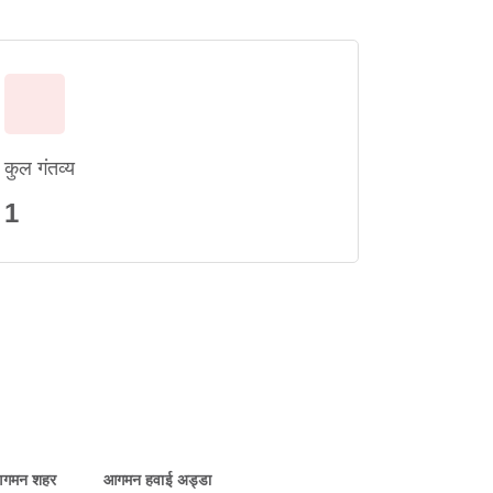
कुल गंतव्य
1
गमन शहर
आगमन हवाई अड्डा