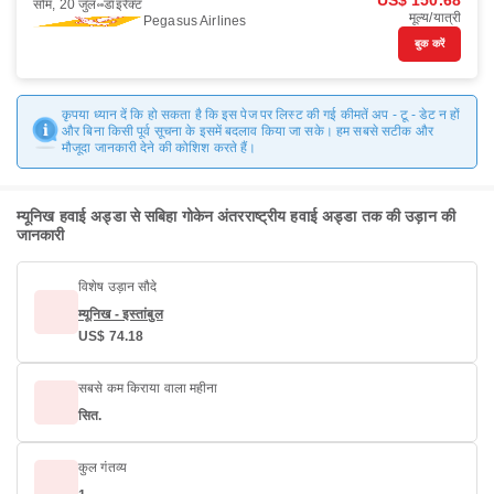
US$ 150.68
सोम, 20 जुल॰
डाइरैक्ट
मूल्य/यात्री
Pegasus Airlines
बुक करें
कृपया ध्यान दें कि हो सकता है कि इस पेज पर लिस्ट की गई कीमतें अप - टू - डेट न हों
और बिना किसी पूर्व सूचना के इसमें बदलाव किया जा सके। हम सबसे सटीक और
मौजूदा जानकारी देने की कोशिश करते हैं।
म्यूनिख हवाई अड्डा से सबिहा गोकेन अंतरराष्ट्रीय हवाई अड्डा तक की उड़ान की
जानकारी
विशेष उड़ान सौदे
म्यूनिख - इस्तांबुल
US$ 74.18
सबसे कम किराया वाला महीना
सित.
कुल गंतव्य