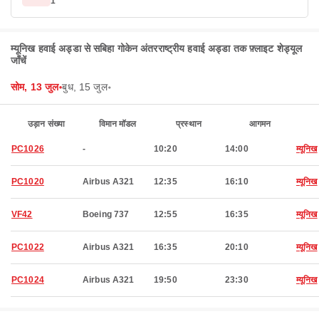
1
म्यूनिख हवाई अड्डा से सबिहा गोकेन अंतरराष्ट्रीय हवाई अड्डा तक फ़्लाइट शेड्यूल
जाँचें
सोम, 13 जुल॰
बुध, 15 जुल॰
उड़ान संख्या
विमान मॉडल
प्रस्थान
आगमन
PC1026
-
10:20
14:00
म्यूनिख
PC1020
Airbus A321
12:35
16:10
म्यूनिख
VF42
Boeing 737
12:55
16:35
म्यूनिख
PC1022
Airbus A321
16:35
20:10
म्यूनिख
PC1024
Airbus A321
19:50
23:30
म्यूनिख