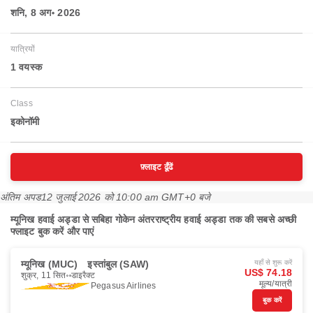
शनि, 8 अग॰ 2026
यात्रियों
1 वयस्‍क
Class
इकोनॉमी
फ़्लाइट ढूँढें
अंतिम अपड
12 जुलाई 2026 को 10:00 am GMT+0 बजे
म्यूनिख हवाई अड्डा से सबिहा गोकेन अंतरराष्ट्रीय हवाई अड्डा तक की सबसे अच्छी
फ्लाइट बुक करें और पाएं
म्यूनिख (MUC)
इस्तांबुल (SAW)
यहाँ से शुरू करें
US$ 74.18
शुक्र, 11 सित॰
डाइरैक्ट
मूल्य/यात्री
Pegasus Airlines
बुक करें