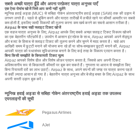
सबसे अच्छी यात्रा ढूँढें और अपना परफ़ेक्ट यात्रा अनुभव पाएँ
एक ऐसा रोमांच खोजें जिसे आप कभी नहीं भूलेंगे
म्यूनिख हवाई अड्डा (MUC) से सबिहा गोकेन अंतरराष्ट्रीय हवाई अड्डा (SAW) तक की उड़ान में
लगभग लगते हैं। पहले से बुकिंग करने और यात्रा तारीखों में लचीले रहने पर कीमतें आमतौर पर सबसे
कम होती हैं, इसलिए जल्दी विकल्पों की तुलना करना कम खर्च करने का सबसे आसान तरीका है।
Airpaz के साथ सही फ्लाइट टिकट खोजें
एक सहज यात्रा अनुभव के लिए, Airpaz आपके लिए सबसे अच्छा फ़्लाइट टिकट विकल्प खोजने
का एक बेहतरीन प्लैटफ़ॉर्म है। उपयोग में आसान इंटरफ़ेस के साथ, Airpaz आपको अपने शेड्यूल
और बजट के हिसाब से फ़्लाइट टिकट की तुलना करने और चुनने में मदद करता है। चाहे आप
आखिरी समय में छुट्टी मनाने की योजना बना रहे हों या सोच-समझकर छुट्टी मनाने की, Airpaz
आपकी यात्रा को यथासंभव सुविधाजनक बनाने के लिए कई तरह के विकल्प प्रदान करता है।
बिना किसी समझौते के किफायती टिकट मूल्य
Airpaz आपको विशेष डील और विशेष ऑफ़र प्रदान करता है, जिससे आप अपनी टिकट
अविश्वसनीय रूप से किफ़ायती कीमतों पर बुक कर सकते हैं। गुणवत्ता या आराम से समझौता किए
बिना रियायती दरों का लाभ उठाएँ। Airpaz के साथ, अपने सपनों की जगह पर यात्रा करना पहले
से कहीं ज़्यादा आसान हो गया है। बेहतरीन यात्रा अनुभव और बेजोड़ बचत के लिए Airpaz के साथ
अपनी सस्ती उड़ान बुक करें।
म्यूनिख हवाई अड्डा से सबिहा गोकेन अंतरराष्ट्रीय हवाई अड्डा तक उपलब्ध
एयरलाइनों की सूची
Pegasus Airlines
AJet