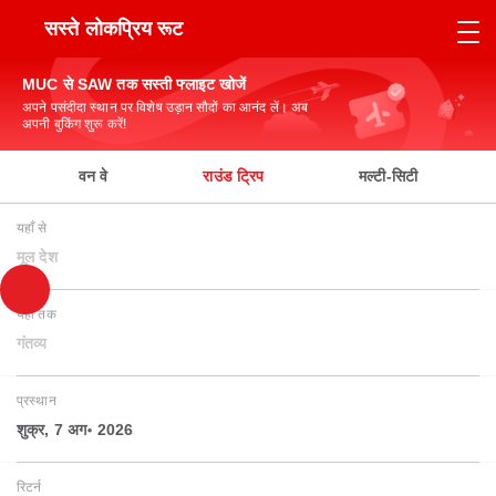
सस्ते लोकप्रिय रूट
MUC से SAW तक सस्ती फ्लाइट खोजें
अपने पसंदीदा स्थान पर विशेष उड़ान सौदों का आनंद लें। अब
अपनी बुकिंग शुरू करें!
वन वे
राउंड ट्रिप
मल्टी-सिटी
यहाँ से
मूल देश
यहाँ तक
गंतव्य
प्रस्थान
शुक्र, 7 अग॰ 2026
रिटर्न