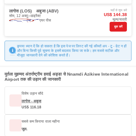
लागोस (LOS)
अबुजा (ABV)
यहाँ से शुरू करें
US$ 144.38
सोम, 12 अक्टू॰
डाइरैक्ट
मूल्य/यात्री
एयर पीस
बुक करें
कृपया ध्यान दें कि हो सकता है कि इस पेज पर लिस्ट की गई कीमतें अप - टू - डेट न हों
और बिना किसी पूर्व सूचना के इसमें बदलाव किया जा सके। हम सबसे सटीक और
मौजूदा जानकारी देने की कोशिश करते हैं।
मुर्तला मुहम्मद अंतर्राष्ट्रीय हवाई अड्डा से Nnamdi Azikiwe International
Airport तक की उड़ान की जानकारी
विशेष उड़ान सौदे
लागोस - अबुजा
US$ 116.18
सबसे कम किराया वाला महीना
जुल.