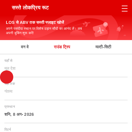
सस्ते लोकप्रिय रूट
LOS से ABV तक सस्ती फ्लाइट खोजें
अपने पसंदीदा स्थान पर विशेष उड़ान सौदों का आनंद लें। अब
अपनी बुकिंग शुरू करें!
वन वे
राउंड ट्रिप
मल्टी-सिटी
यहाँ से
मूल देश
यहाँ तक
गंतव्य
प्रस्थान
शनि, 8 अग॰ 2026
रिटर्न