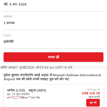
रवि, 9 अग॰ 2026
यात्रियों
1 वयस्‍क
Class
इकोनॉमी
फ़्लाइट ढूँढें
अंतिम अपड
27 जुलाई 2026 को 03:44 am GMT+0 बजे
मुर्तला मुहम्मद अंतर्राष्ट्रीय हवाई अड्डा से Nnamdi Azikiwe International
Airport तक की सबसे अच्छी फ्लाइट बुक करें और पाएं
लागोस (LOS)
अबुजा (ABV)
यहाँ से शुरू करें
US$ 116.18
बुध, 29 जुल॰
डाइरैक्ट
मूल्य/यात्री
एयर पीस
बुक करें