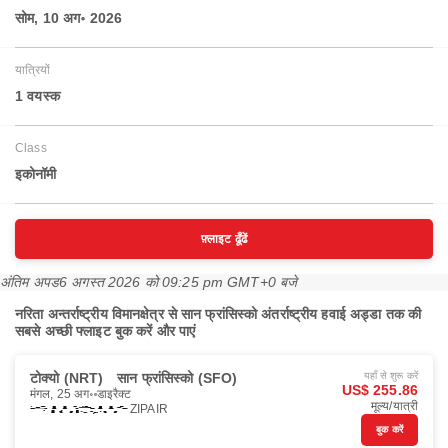
सोम, 10 अग॰ 2026
यात्रियों
1 वयस्‍क
Class
इकोनॉमी
फ़्लाइट ढूँढें
अंतिम अपड
6 अगस्त 2026 को 09:25 pm GMT+0 बजे
नरिता अन्तर्राष्ट्रीय विमानक्षेत्र से सान फ्रांसिस्को अंतर्राष्ट्रीय हवाई अड्डा तक की
सबसे अच्छी फ्लाइट बुक करें और पाएं
टोक्यो (NRT)
सान फ्रांसिस्को (SFO)
यहाँ से शुरू करें
US$ 255.86
मंगल, 25 अग॰
डाइरैक्ट
मूल्य/यात्री
ZIPAIR
बुक करें