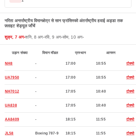
1
नरिता अन्तर्राष्ट्रीय विमानक्षेत्र से सान फ्रांसिस्को अंतर्राष्ट्रीय हवाई अड्डा तक
फ़्लाइट शेड्यूल जाँचें
शुक्र, 7 अग॰
शनि, 8 अग॰
रवि, 9 अग॰
सोम, 10 अग॰
उड़ान संख्या
विमान मॉडल
प्रस्थान
आगमन
NH8
-
17:00
10:55
टोक्यो
UA7950
-
17:00
10:55
टोक्यो
NH7012
-
17:05
10:40
टोक्यो
UA838
-
17:05
10:40
टोक्यो
AA8409
-
18:15
11:55
टोक्यो
JL58
Boeing 787-9
18:15
11:55
टोक्यो