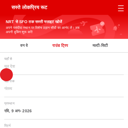
सस्ते लोकप्रिय रूट
NRT से SFO तक सस्ती फ्लाइट खोजें
अपने पसंदीदा स्थान पर विशेष उड़ान सौदों का आनंद लें। अब
अपनी बुकिंग शुरू करें!
वन वे
राउंड ट्रिप
मल्टी-सिटी
यहाँ से
मूल देश
यहाँ तक
गंतव्य
प्रस्थान
रवि, 9 अग॰ 2026
रिटर्न